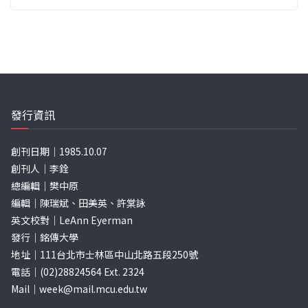
發行資訊
創刊日期｜1985.10.07
創刊人｜李銓
總編輯｜樊中原
編輯｜陳瑞斌、田美英、許棠詠
英文校對｜LeAnn Eyerman
發行｜銘傳大學
地址｜111台北市士林區中山北路五段250號
電話｜(02)28824564 Ext. 2324
Mail｜
week@mail.mcu.edu.tw