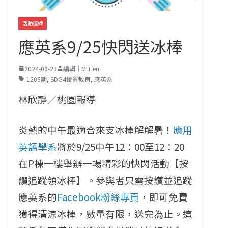
活動連線
應英系9/25快閃送冰棒
2024-09-23
編輯｜MITien
1206期
,
SDG4優質教育
,
應英系
林欣靜／桃園報導
炎熱的中午最適合來支冰棒解解暑！
應用
英語學系
將於9/25中午12：00至12：20
在P棟一樓舉辦一場精彩的快閃活動【按
讚追蹤領冰棒】。參與者只需按讚並追蹤
應英系的
Facebook粉絲專頁
，即可免費
獲得清涼冰棒，數量有限，送完為止。這