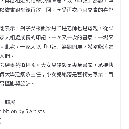
，再度相聚於福華沙龍聯展，以「印記」為題，呈
以繪畫跟母親再敘一回，享受再次心靈交會的喜悅
剛表示，對子女來說梁丹丰是老師也是母親，從梁
家人相處成長的印記。一次又一次的畫展，一場又
。此次，一家人以「印記」為題開展，希望能將過
人們。
跟繪畫藝術相關。大女兒銘毅是專業畫家，承接快
傳大學建築系主任；小女兒銘潛是藝術史專業，目
事攝影與設計。
里 聯展
ibition by 5 Artists
)