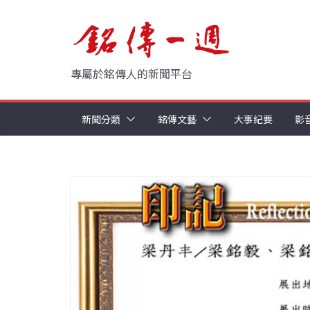
Skip
to
content
專屬於銘傳人的新聞平台
新聞分類
銘傳文藝
大事紀要
影