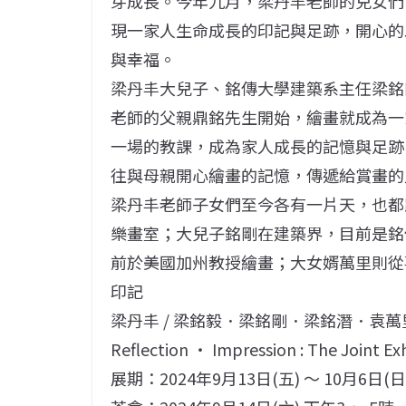
芽成長。今年九月，梁丹丰老師的兒女們
現一家人生命成長的印記與足跡，開心的
與幸福。
梁丹丰大兒子、銘傳大學建築系主任梁銘
老師的父親鼎銘先生開始，繪畫就成為一
一場的教課，成為家人成長的記憶與足跡
往與母親開心繪畫的記憶，傳遞給賞畫的
梁丹丰老師子女們至今各有一片天，也都
樂畫室；大兒子銘剛在建築界，目前是銘
前於美國加州教授繪畫；大女婿萬里則從
印記
梁丹丰 / 梁銘毅．梁銘剛．梁銘潛．袁萬
Reflection ‧ Impression : The Joint Exh
展期：2024年9月13日(五) ～ 10月6日(日