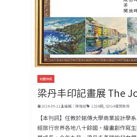
校園快訊
梁丹丰印記畫展 The Joint E
2024-09-11
編輯｜陳瑞斌
1204期
,
SDG4優質教育
【本刊訊】任教於銘傳大學商業設計學系
經旅行世界各地八十餘國，繪畫創作寫生