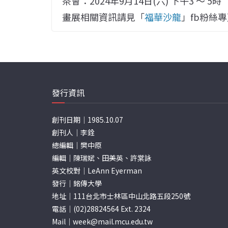
茶會：2024年9月14日(六) 下午3 ～ 5時
畫展相關資訊請見「
福華沙龍
」fb粉絲
發行資訊
創刊日期｜1985.10.07
創刊人｜李銓
總編輯｜樊中原
編輯｜陳瑞斌、田美英、許棠詠
英文校對｜LeAnn Eyerman
發行｜銘傳大學
地址｜111台北市士林區中山北路五段250號
電話｜(02)28824564 Ext. 2324
Mail｜
week@mail.mcu.edu.tw