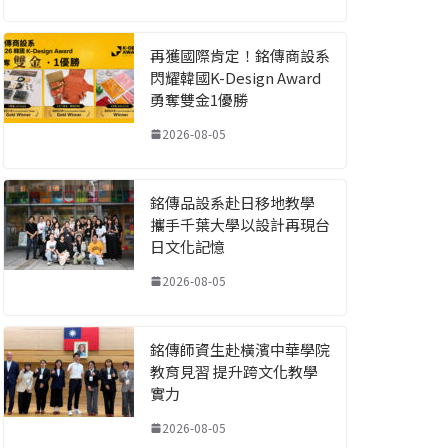
再獲國際肯定！銘傳商設系
閃耀韓國K-Design Award
勇奪雙金1優勝
2026-08-05
銘傳品設系赴日移地教學
攜手千葉大學以設計再現台
日文化記憶
2026-08-05
銘傳師資生赴橫濱中華學院
教育見習 提升跨文化教學
實力
2026-08-05