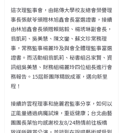
這次理監事會，由銘傳大學校友總會榮譽理
事長張献苓頒贈林旭鑫會長當選證書，接續
由林旭鑫會長頒贈賴銘毅、楊琇琳副會長，
翁凱莉、吳美慧、陳文鑾、蘇文珍常務理
事，常務監事楊麗玲及與會全體理監事當選
證書。而活動組翁凱莉、秘書組呂家賢、資
訊組吳美慧、財務組楊麗玲四位組長進行會
務報告。15屆新團隊精銳成軍，邁向新里
程！
接續許雲程理事和施麗君監事分享，如何以
正能量通過病魔試煉，重返健康；台北曲藝
團團長葉怡均感謝校友8/24熱情前往板橋
放送所觀賞公演，並談到在說唱藝術感受到