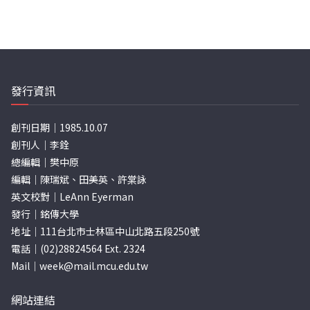
發行資訊
創刊日期｜1985.10.07
創刊人｜李銓
總編輯｜樊中原
編輯｜陳瑞斌、田美英、許棠詠
英文校對｜LeAnn Eyerman
發行｜銘傳大學
地址｜111台北市士林區中山北路五段250號
電話｜(02)28824564 Ext. 2324
Mail｜
week@mail.mcu.edu.tw
網站連結