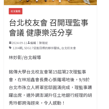
校友動態
台北校友會 召開理監事
會議 健康樂活分享
2024-09-11
編輯｜陳瑞斌
1204期
,
SDG17促進目標的夥伴關係
,
台北校友會
林妙影/台北報導
銘傳大學台北校友會第15屆第2次理監事
會，在林旭鑫會長費心張羅場地後，9/9於
台北市孫立人將軍官邸圓滿完成，理監事踴
躍出席，連外調澎湖升任土地銀行經理的胡
秀玲都跨海趕來，令人感動！