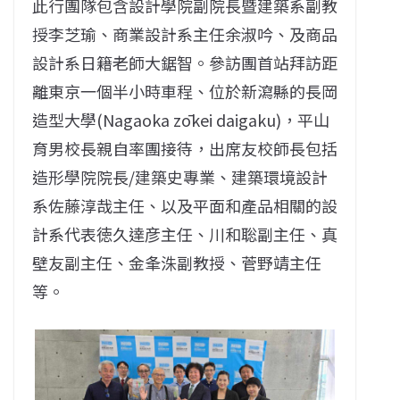
此行團隊包含設計學院副院長暨建築系副教
授李芝瑜、商業設計系主任余淑吟、及商品
設計系日籍老師大鋸智。參訪團首站拜訪距
離東京一個半小時車程、位於新瀉縣的長岡
造型大學(Nagaoka zōkei daigaku)，平山
育男校長親自率團接待，出席友校師長包括
造形學院院長/建築史專業、建築環境設計
系佐藤淳哉主任、以及平面和產品相關的設
計系代表徳久達彦主任、川和聡副主任、真
壁友副主任、金夆洙副教授、菅野靖主任
等。