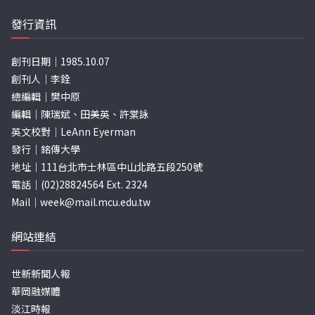
發行資訊
創刊日期｜1985.10.07
創刊人｜李銓
總編輯｜樊中原
編輯｜陳瑞斌、田美英、許棠詠
英文校對｜LeAnn Eyerman
發行｜銘傳大學
地址｜111台北市士林區中山北路五段250號
電話｜(02)28824564 Ext. 2324
Mail｜
week@mail.mcu.edu.tw
網站連結
世新新聞人報
華岡融媒體
淡江時報