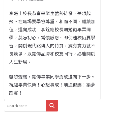
李選士校長恭喜畢業生蓄勢待發，夢想起
飛。在職場要學會尊重、和而不同，繼續加
值，邁向成功。李銓總校長則勉勵畢業同
學，莫忘初心，常懷感恩。即使離校仍要學
習，開創現代銘傳人的特質，擁有實力就不
畏競爭，以銘傳品牌和校友同行，必能開創
人生新局。
驪歌聲颺，銘傳畢業同學勇敢邁向下一步。
祝福畢業快樂！心想事成！前途似錦！築夢
踏實！
搜尋