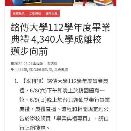
校園快訊
活動連線
銘傳焦點
銘傳大學112學年度畢業
典禮 4,340人學成離校
邁步向前
2024-06-06
編輯｜陳瑞斌
1199期
,
SDG4優質教育
,
畢業典禮
【本刊訊】銘傳大學112學年度畢業典
禮，6/8(六)下午和晚上於桃園體育一
館、6/9(日)晚上於台北逸仙堂舉行畢業
典禮，典禮直播、流程和相關規定均公
告於學校網頁「畢業典禮專頁」，請自
行上網搜尋。