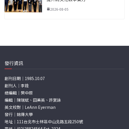
2026-08-05
發行資訊
創刊日期｜1985.10.07
創刊人｜李銓
總編輯｜樊中原
編輯｜陳瑞斌、田美英、許棠詠
英文校對｜LeAnn Eyerman
發行｜銘傳大學
地址｜111台北市士林區中山北路五段250號
電話｜(02)28824564 Ext. 2324