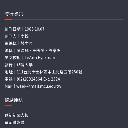
發行資訊
創刊日期｜1985.10.07
創刊人｜李銓
總編輯｜樊中原
編輯｜陳瑞斌、田美英、許棠詠
英文校對｜LeAnn Eyerman
發行｜銘傳大學
地址｜111台北市士林區中山北路五段250號
電話｜(02)28824564 Ext. 2324
Mail｜
week@mail.mcu.edu.tw
網站連結
世新新聞人報
華岡融媒體