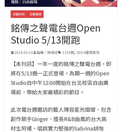
校園快訊
活動連線
銘傳之聲電台週Open
Studio 5/13開跑
2024-05-10
編輯｜陳瑞斌
1195期
,
SDG4優質教育
【本刊訊】一年一度的銘傳之聲電台週，即
將在5/13週一正式登場，為期一週的Open
Studio自中午12:00開始在台北校區自由廣
場前，帶給大家最精彩的節目。
此次電台週邀訪的藝人陣容星光熠熠，包含
創作歌手Ginger、擅長R&B曲風的台大高
材生阿橘、唱跳實力堅強的Sabrina胡恂