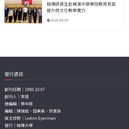
銘傳師資生赴橫濱中華學院教育見習
提升跨文化教學實力
2026-08-05
發行資訊
創刊日期｜1985.10.07
創刊人｜李銓
總編輯｜樊中原
編輯｜陳瑞斌、田美英、許棠詠
英文校對｜LeAnn Eyerman
發行｜銘傳大學