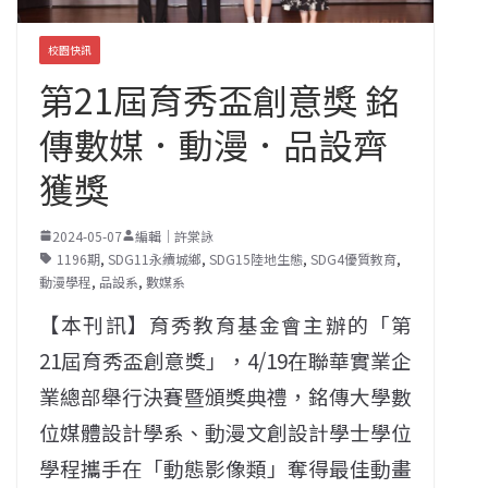
校園快訊
第21屆育秀盃創意獎 銘
傳數媒．動漫．品設齊
獲獎
2024-05-07
編輯｜許棠詠
1196期
,
SDG11永續城鄉
,
SDG15陸地生態
,
SDG4優質教育
,
動漫學程
,
品設系
,
數媒系
【本刊訊】育秀教育基金會主辦的「第
21屆育秀盃創意獎」，4/19在聯華實業企
業總部舉行決賽暨頒獎典禮，銘傳大學數
位媒體設計學系、動漫文創設計學士學位
學程攜手在「動態影像類」奪得最佳動畫