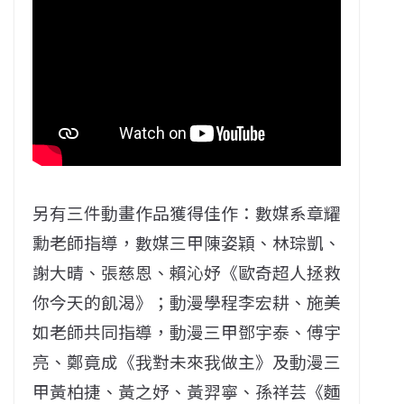
另有三件動畫作品獲得佳作：數媒系章耀
勳老師指導，數媒三甲陳姿穎、林琮凱、
謝大晴、張慈恩、賴沁妤《歐奇超人拯救
你今天的飢渴》；動漫學程李宏耕、施美
如老師共同指導，動漫三甲鄧宇泰、傅宇
亮、鄭竟成《我對未來我做主》及動漫三
甲黃柏捷、黃之妤、黃羿寧、孫祥芸《麵