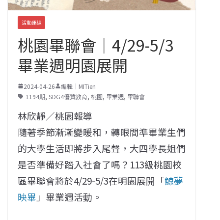
活動連線
桃園畢聯會｜4/29-5/3
畢業週明園展開
2024-04-26
編輯｜MITien
1194期
,
SDG4優質教育
,
桃園
,
畢業週
,
畢聯會
林欣靜／桃園報導
隨著季節漸漸變暖和，轉眼間準畢業生們
的大學生活即將步入尾聲，大四學長姐們
是否準備好踏入社會了嗎？113級桃園校
區畢聯會將於4/29-5/3在明園展開「
鯨夢
映畢
」畢業週活動。