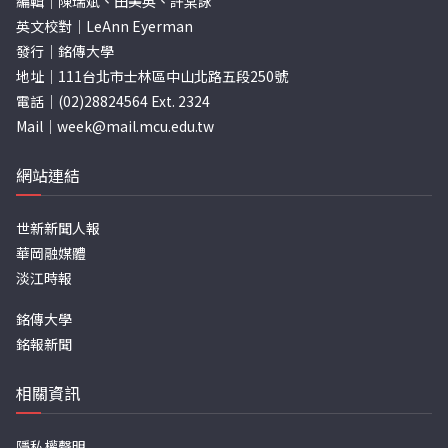
編輯｜陳瑞斌、田美英、許棠詠
英文校對｜LeAnn Eyerman
發行｜銘傳大學
地址｜111台北市士林區中山北路五段250號
電話｜(02)28824564 Ext. 2324
Mail｜
week@mail.mcu.edu.tw
網站連結
世新新聞人報
華岡融媒體
淡江時報
銘傳大學
銘報新聞
相關資訊
隱私權聲明