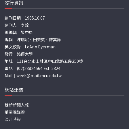
發行資訊
創刊日期｜1985.10.07
創刊人｜李銓
總編輯｜樊中原
編輯｜陳瑞斌、田美英、許棠詠
英文校對｜LeAnn Eyerman
發行｜銘傳大學
地址｜111台北市士林區中山北路五段250號
電話｜(02)28824564 Ext. 2324
Mail｜
week@mail.mcu.edu.tw
網站連結
世新新聞人報
華岡融媒體
淡江時報