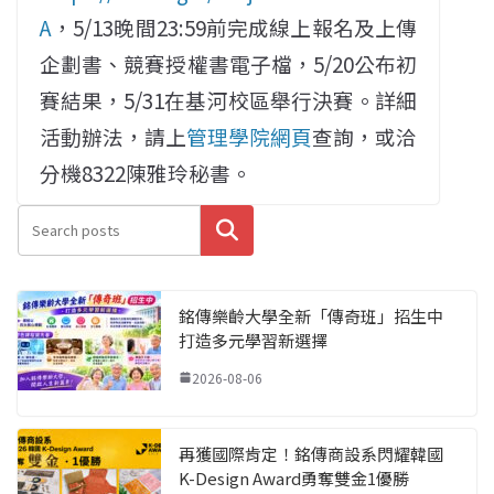
A
，5/13晚間23:59前完成線上報名及上傳
企劃書、競賽授權書電子檔，5/20公布初
賽結果，5/31在基河校區舉行決賽。詳細
活動辦法，請上
管理學院網頁
查詢，或洽
分機8322陳雅玲秘書。
搜尋
銘傳樂齡大學全新「傳奇班」招生中
打造多元學習新選擇
2026-08-06
再獲國際肯定！銘傳商設系閃耀韓國
K-Design Award勇奪雙金1優勝