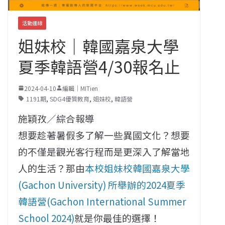
活動連線
姐妹校｜韓國嘉泉大學
夏季韓語營4/30報名止
2024-04-10
編輯｜MITien
1191期
,
SDG4優質教育
,
姐妹校
,
韓語營
施穎孜／綜合報導
想要趁著暑假多了解一些異國文化？想要
的不僅是觀光客行程而是更深入了解當地
人的生活？那由
本校姐妹校韓國嘉泉大學
(Gachon University) 所舉辦的2024夏季
韓語營(Gachon International Summer
School 2024)
就是你最佳的選擇！