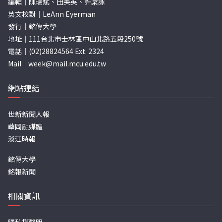
編輯｜陳瑞斌、田美英、許棠詠
英文校對｜LeAnn Eyerman
發行｜銘傳大學
地址｜111台北市士林區中山北路五段250號
電話｜(02)28824564 Ext. 2324
Mail｜
week@mail.mcu.edu.tw
網站連結
世新新聞人報
華岡融媒體
淡江時報
銘傳大學
銘報新聞
相關資訊