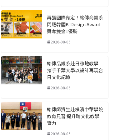
再獲國際肯定！銘傳商設系
閃耀韓國K-Design Award
勇奪雙金1優勝
2026-08-05
銘傳品設系赴日移地教學
攜手千葉大學以設計再現台
日文化記憶
2026-08-05
銘傳師資生赴橫濱中華學院
教育見習 提升跨文化教學
實力
2026-08-05