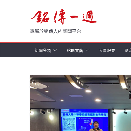
Skip
to
content
專屬於銘傳人的新聞平台
新聞分類
銘傳文藝
大事紀要
影