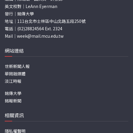
英文校對｜LeAnn Eyerman
發行｜銘傳大學
地址｜111台北市士林區中山北路五段250號
電話｜(02)28824564 Ext. 2324
Mail｜
week@mail.mcu.edu.tw
網站連結
世新新聞人報
華岡融媒體
淡江時報
銘傳大學
銘報新聞
相關資訊
隱私權聲明