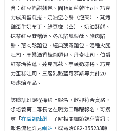
含：紅豆餡甜麵包、圓頂葡萄乾吐司、巧克
力戚風蛋糕捲、奶油空心餅（泡芙）、蒸烤
雞蛋牛奶布丁、綠豆椪（凸）、奶油酥餅、
抹茶紅豆麻糬酥、冬瓜餡鳳梨酥、豬肉餡
餅、蔥肉鬆麵包、經典菠蘿麵包、湯種火腿
吐司、高粱酒香桂圓麵包、丹麥吐司、伯爵
紅茶瑪德蓮、達克瓦茲、芋頭奶凍捲、巧克
力蛋糕吐司、三層乳酪藍莓慕斯等共計20
項烘焙產品。
該職訓班課程採線上報名，歡迎符合資格，
想培養第二專長之在職勞工踴躍報名，可搜
尋「
在職訓練網
」了解相關細節課程資訊；
報名流程詳見
網站
，或電洽082-355233轉