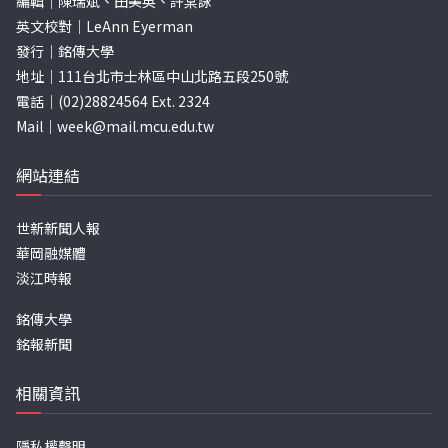
編輯｜陳瑞斌、田美英、許棠詠
英文校對｜LeAnn Eyerman
發行｜銘傳大學
地址｜111台北市士林區中山北路五段250號
電話｜(02)28824564 Ext. 2324
Mail｜
week@mail.mcu.edu.tw
網站連結
世新新聞人報
華岡融媒體
淡江時報
銘傳大學
銘報新聞
相關資訊
隱私權聲明