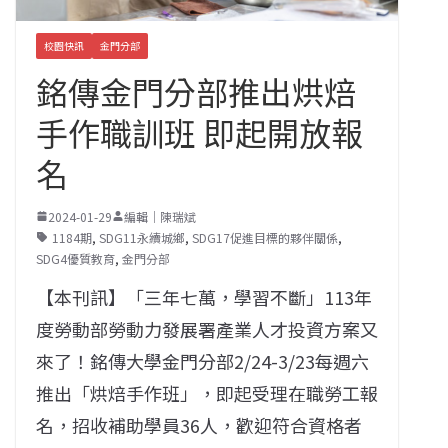
校園快訊
金門分部
銘傳金門分部推出烘焙
手作職訓班 即起開放報
名
2024-01-29
編輯｜陳瑞斌
1184期
,
SDG11永續城鄉
,
SDG17促進目標的夥伴關係
,
SDG4優質教育
,
金門分部
【本刊訊】「三年七萬，學習不斷」113年
度勞動部勞動力發展署產業人才投資方案又
來了！銘傳大學金門分部2/24-3/23每週六
推出「烘焙手作班」，即起受理在職勞工報
名，招收補助學員36人，歡迎符合資格者