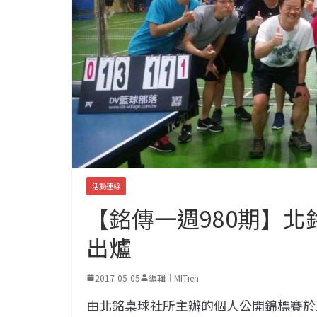
活動連線
【銘傳一週980期】北
出爐
2017-05-05
編輯｜MITien
由北銘桌球社所主辦的個人公開錦標賽於上