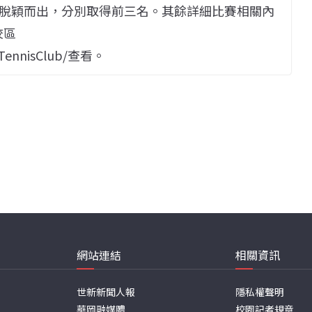
脫穎而出，分別取得前三名。其餘詳細比賽相關內
校區
eTennisClub/查看。
網站連結
相關資訊
世新新聞人報
隱私權聲明
華岡融媒體
校園記者規章