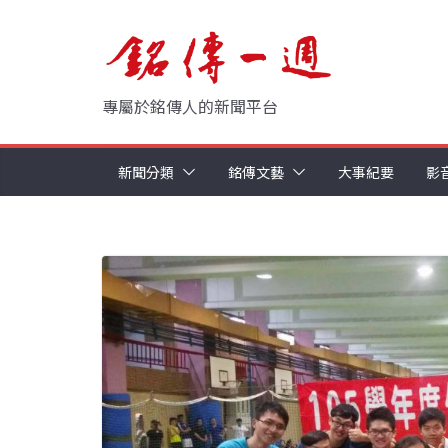
Skip
to
content
專屬於銘傳人的新聞平台
新聞分類
銘傳文藝
大事紀要
影