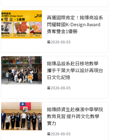
再獲國際肯定！銘傳商設系
閃耀韓國K-Design Award
勇奪雙金1優勝
2026-08-05
銘傳品設系赴日移地教學
攜手千葉大學以設計再現台
日文化記憶
2026-08-05
銘傳師資生赴橫濱中華學院
教育見習 提升跨文化教學
實力
2026-08-05