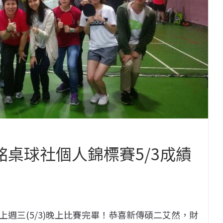
銘桌球社個人錦標賽5/3成績
週三(5/3)晚上比賽完畢！恭喜新傳碩二艾然，財