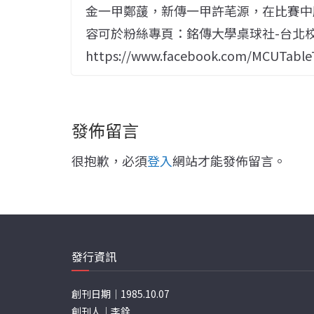
金一甲鄭蘐，新傳一甲許芼源，在比賽中
容可於粉絲專頁：銘傳大學桌球社-台北
https://www.facebook.com/MCUTabl
發佈留言
很抱歉，必須
登入
網站才能發佈留言。
發行資訊
創刊日期｜1985.10.07
創刊人｜李銓