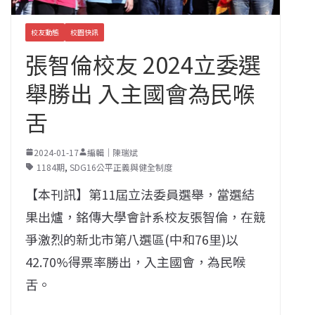
校友動態
校園快訊
張智倫校友 2024立委選
舉勝出 入主國會為民喉
舌
2024-01-17
編輯｜陳瑞斌
1184期
,
SDG16公平正義與健全制度
【本刊訊】第11屆立法委員選舉，當選結
果出爐，銘傳大學會計系校友張智倫，在競
爭激烈的新北市第八選區(中和76里)以
42.70%得票率勝出，入主國會，為民喉
舌。