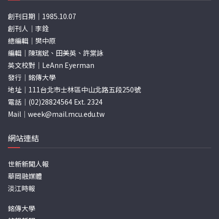
創刊日期｜1985.10.07
創刊人｜李銓
總編輯｜樊中原
編輯｜陳瑞斌、田美英、許棠詠
英文校對｜LeAnn Eyerman
發行｜銘傳大學
地址｜111台北市士林區中山北路五段250號
電話｜(02)28824564 Ext. 2324
Mail｜
week@mail.mcu.edu.tw
網站連結
世新新聞人報
華岡融媒體
淡江時報
銘傳大學