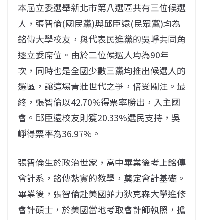
本屆立委選舉新北市第八選區共有三位候選
人，張智倫(國民黨)與邱臣遠(民眾黨)均為
銘傳大學校友，與代表民進黨的吳崢共同角
逐立委席位。由於三位候選人均為90年
次，同時也是全國少數三黨均推出候選人的
選區，讓這場青壯世代之爭，倍受關注。最
終，張智倫以42.70%得票率勝出，入主國
會。邱臣遠校友則獲20.33%選民支持，吳
崢得票率為36.97%。
張智倫生於政治世家，高中畢業後考上銘傳
會計系，銘傳紮實的教學，奠定會計基礎。
畢業後，張智倫赴美國菲力狄克森大學進修
會計碩士，於美國當地考取會計師執照，擔