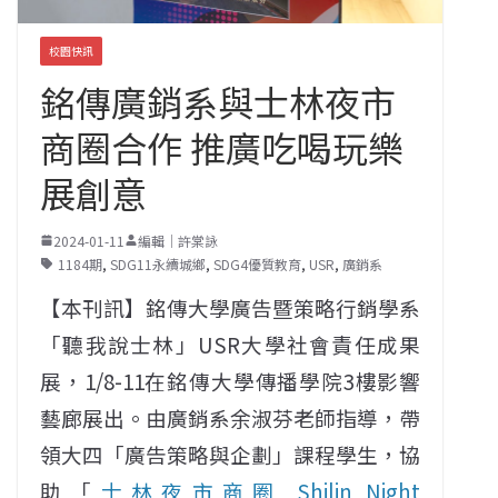
校園快訊
銘傳廣銷系與士林夜市
商圈合作 推廣吃喝玩樂
展創意
2024-01-11
編輯｜許棠詠
1184期
,
SDG11永續城鄉
,
SDG4優質教育
,
USR
,
廣銷系
【本刊訊】銘傳大學廣告暨策略行銷學系
「聽我說士林」USR大學社會責任成果
展，1/8-11在銘傳大學傳播學院3樓影響
藝廊展出。由廣銷系余淑芬老師指導，帶
領大四「廣告策略與企劃」課程學生，協
助「
士林夜市商圈 Shilin Night