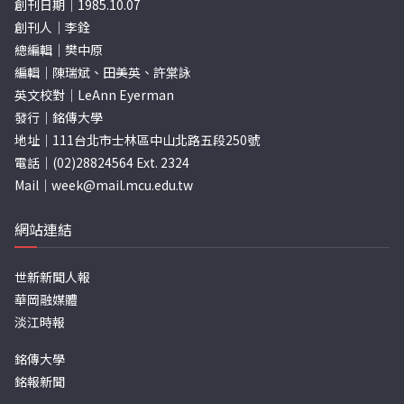
創刊日期｜1985.10.07
創刊人｜李銓
總編輯｜樊中原
編輯｜陳瑞斌、田美英、許棠詠
英文校對｜LeAnn Eyerman
發行｜銘傳大學
地址｜111台北市士林區中山北路五段250號
電話｜(02)28824564 Ext. 2324
Mail｜
week@mail.mcu.edu.tw
網站連結
世新新聞人報
華岡融媒體
淡江時報
銘傳大學
銘報新聞