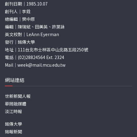
創刊日期｜1985.10.07
創刊人｜李銓
總編輯｜樊中原
編輯｜陳瑞斌、田美英、許棠詠
英文校對｜LeAnn Eyerman
發行｜銘傳大學
地址｜111台北市士林區中山北路五段250號
電話｜(02)28824564 Ext. 2324
Mail｜
week@mail.mcu.edu.tw
網站連結
世新新聞人報
華岡融媒體
淡江時報
銘傳大學
銘報新聞