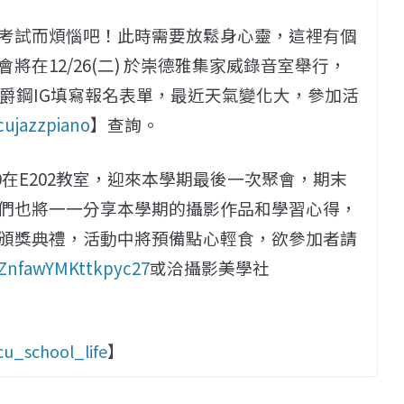
考試而煩惱吧！此時需要放鬆身心靈，這裡有個
在12/26(二) 於崇德雅集家威錄音室舉行，
至爵鋼IG填寫報名表單，最近天氣變化大，參加活
ujazzpiano
】查詢。
：00在E202教室，迎來本學期最後一次聚會，期末
們也將一一分享本學期的攝影作品和學習心得，
頒獎典禮，活動中將預備點心輕食，欲參加者請
/uZnfawYMKttkpyc27
或洽攝影美學社
u_school_life
】