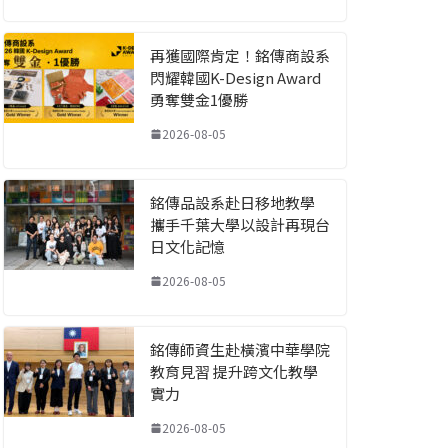
再獲國際肯定！銘傳商設系
閃耀韓國K-Design Award
勇奪雙金1優勝
2026-08-05
銘傳品設系赴日移地教學
攜手千葉大學以設計再現台
日文化記憶
2026-08-05
銘傳師資生赴橫濱中華學院
教育見習 提升跨文化教學
實力
2026-08-05