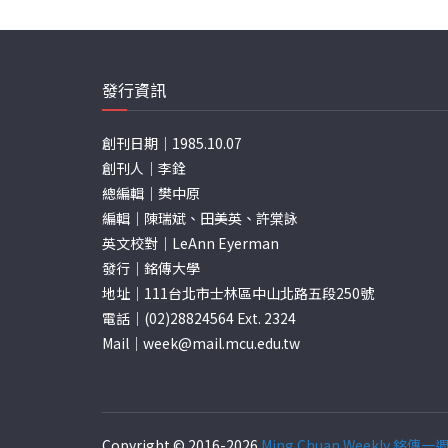
發行資訊
創刊日期｜1985.10.07
創刊人｜李銓
總編輯｜樊中原
編輯｜陳瑞斌、田美英、許棠詠
英文校對｜LeAnn Eyerman
發行｜銘傳大學
地址｜111台北市士林區中山北路五段250號
電話｜(02)28824564 Ext. 2324
Mail｜
week@mail.mcu.edu.tw
Copyright © 2016-2026
Ming Chuan Weekly 銘傳一