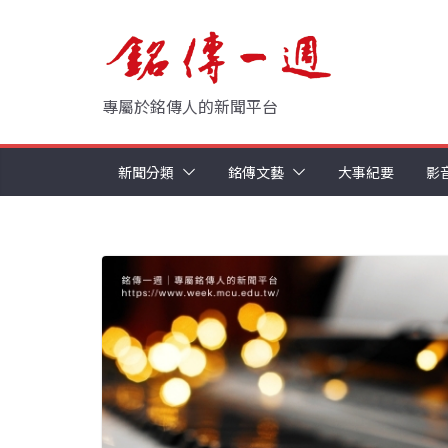
Skip
to
content
專屬於銘傳人的新聞平台
新聞分類
銘傳文藝
大事紀要
影