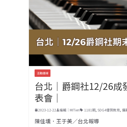
活動連線
台北｜爵鋼社12/26成
表會｜
2023-12-22
編輯｜MITien
1181期
,
SDG4優質教育
,
攝
陳佳壎．王于美／台北報導