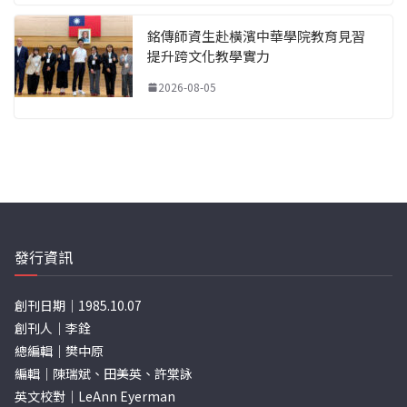
銘傳師資生赴橫濱中華學院教育見習
提升跨文化教學實力
2026-08-05
發行資訊
創刊日期｜1985.10.07
創刊人｜李銓
總編輯｜樊中原
編輯｜陳瑞斌、田美英、許棠詠
英文校對｜LeAnn Eyerman