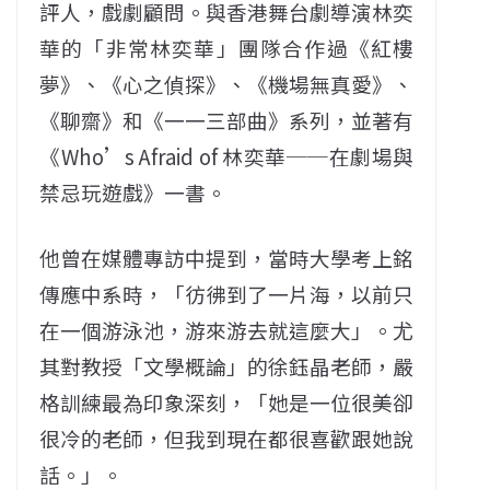
評人，戲劇顧問。與香港舞台劇導演林奕
華的「非常林奕華」團隊合作過《紅樓
夢》、《心之偵探》、《機場無真愛》、
《聊齋》和《一一三部曲》系列，並著有
《Who’s Afraid of 林奕華──在劇場與
禁忌玩遊戲》一書。
他曾在媒體專訪中提到，當時大學考上銘
傳應中系時，「彷彿到了一片海，以前只
在一個游泳池，游來游去就這麼大」。尤
其對教授「文學概論」的徐鈺晶老師，嚴
格訓練最為印象深刻，「她是一位很美卻
很冷的老師，但我到現在都很喜歡跟她說
話。」。