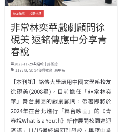
校友動態
校園快訊
非常林奕華戲劇顧問徐
硯美 返銘傳應中分享青
春說
2023-11-29
編輯｜許棠詠
1178期
,
SDG4優質教育
,
應中系
【本刊訊】銘傳大學應用中國文學系校友
徐硯美(2008畢)，目前擔任「非常林奕
華」舞台劇團的戲劇顧問，帶著即將於
2024年在台北進行「舞台映画」的《青
春說What is a Youth》新作展開校園巡迴
演講，11/15最終場回到母校，與應中系