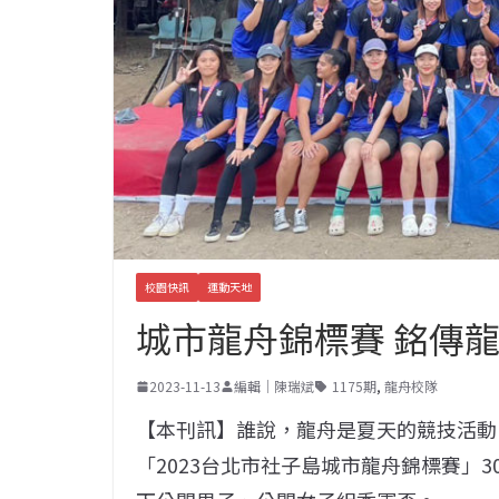
校園快訊
運動天地
城市龍舟錦標賽 銘傳
2023-11-13
編輯｜陳瑞斌
1175期
,
龍舟校隊
【本刊訊】誰說，龍舟是夏天的競技活動？
「2023台北市社子島城市龍舟錦標賽」