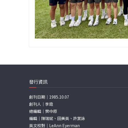
發行資訊
創刊日期｜1985.10.07
創刊人｜李銓
總編輯｜樊中原
編輯｜陳瑞斌、田美英、許棠詠
英文校對｜LeAnn Eyerman