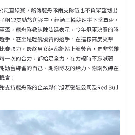
0公尺直線賽，銘傳龍舟隊兩支隊伍也不負眾望划出
子組12支勁旅角逐中，經過三輪競速拼下季軍盃，
軍盃。龍舟隊教練陳竑廷表示，今年冠軍決賽的隊
選手，甚至是輕艇優質的選手，在這樣高度夾擊
比賽張力，最終男女組都能站上頒獎台，是非常難
每一次的合力，都給足全力，在力竭時不忘喊著
謝勤奮練習的自己、謝謝隊友的給力、謝謝教練在
機會！
支持龍舟隊的企業夥伴旭源營造公司及Red Bull