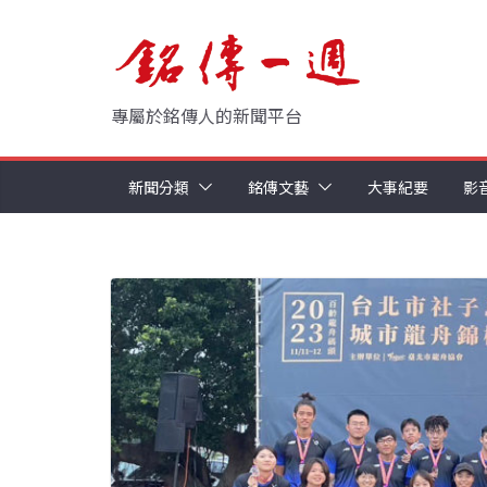
Skip
to
content
專屬於銘傳人的新聞平台
新聞分類
銘傳文藝
大事紀要
影