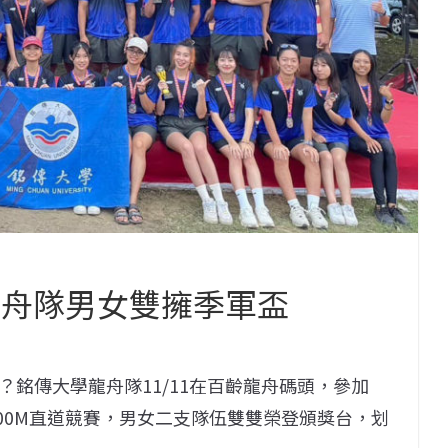
龍舟隊男女雙擁季軍盃
銘傳大學龍舟隊11/11在百齡龍舟碼頭，參加
300M直道競賽，男女二支隊伍雙雙榮登頒獎台，划