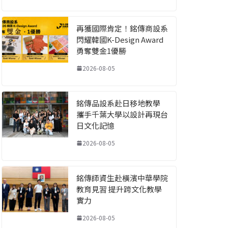
再獲國際肯定！銘傳商設系
閃耀韓國K-Design Award
勇奪雙金1優勝
2026-08-05
銘傳品設系赴日移地教學
攜手千葉大學以設計再現台
日文化記憶
2026-08-05
銘傳師資生赴橫濱中華學院
教育見習 提升跨文化教學
實力
2026-08-05