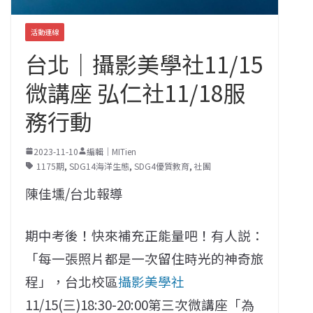
活動連線
台北｜攝影美學社11/15
微講座 弘仁社11/18服
務行動
2023-11-10
編輯｜MITien
1175期
,
SDG14海洋生態
,
SDG4優質教育
,
社團
陳佳壎/台北報導
期中考後！快來補充正能量吧！有人説：
「每一張照片都是一次留住時光的神奇旅
程」，台北校區
攝影美學社
11/15(三)18:30-20:00第三次微講座「為