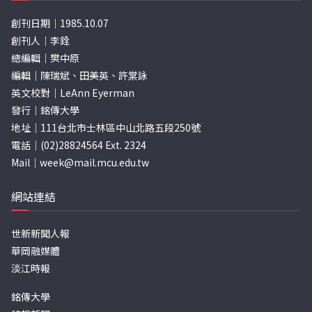
創刊日期｜1985.10.07
創刊人｜李銓
總編輯｜樊中原
編輯｜陳瑞斌、田美英、許棠詠
英文校對｜LeAnn Eyerman
發行｜銘傳大學
地址｜111台北市士林區中山北路五段250號
電話｜(02)28824564 Ext. 2324
Mail｜
week@mail.mcu.edu.tw
網站連結
世新新聞人報
華岡融媒體
淡江時報
銘傳大學