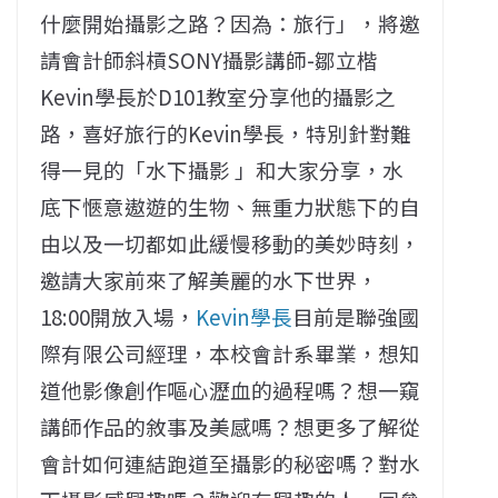
什麼開始攝影之路？因為：旅行」，將邀
請會計師斜槓SONY攝影講師-鄒立楷
Kevin學長於D101教室分享他的攝影之
路，喜好旅行的Kevin學長，特別針對難
得一見的「水下攝影 」和大家分享，水
底下愜意遨遊的生物、無重力狀態下的自
由以及一切都如此緩慢移動的美妙時刻，
邀請大家前來了解美麗的水下世界，
18:00開放入場，
Kevin學長
目前是聯強國
際有限公司經理，本校會計系畢業，想知
道他影像創作嘔心瀝血的過程嗎？想一窺
講師作品的敘事及美感嗎？想更多了解從
會計如何連結跑道至攝影的秘密嗎？對水