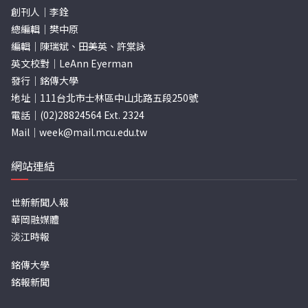
創刊人｜李銓
總編輯｜樊中原
編輯｜陳瑞斌、田美英、許棠詠
英文校對｜LeAnn Eyerman
發行｜銘傳大學
地址｜111台北市士林區中山北路五段250號
電話｜(02)28824564 Ext. 2324
Mail｜
week@mail.mcu.edu.tw
網站連結
世新新聞人報
華岡融媒體
淡江時報
銘傳大學
銘報新聞