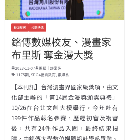
校友動態
校園快訊
銘傳數媒校友、漫畫家
布里斯 奪金漫大獎
2023-11-07
編輯｜許棠詠
1175期
,
SDG4優質教育
,
數媒系
【本刊訊】台灣漫畫界國家級獎項，由文
化部主辦的「第14屆金漫獎頒獎典禮」
10/26在台北文創大樓舉行，今年計有
199件作品報名參賽，歷經初審及複審
後，共有24件作品入圍，最終結果揭
曉，由銘傳大學數位媒體設計學系畢業、