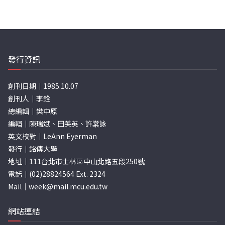
發行資訊
創刊日期｜1985.10.07
創刊人｜李銓
總編輯｜樊中原
編輯｜陳瑞斌、田美英、許棠詠
英文校對｜LeAnn Eyerman
發行｜銘傳大學
地址｜111台北市士林區中山北路五段250號
電話｜(02)28824564 Ext. 2324
Mail｜
week@mail.mcu.edu.tw
網站連結