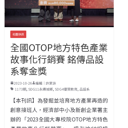
校園快訊
全國OTOP地方特色產業
故事化行銷賽 銘傳品設
系奪金獎
2023-10-26
編輯｜許棠詠
1173期
,
SDG11永續城鄉
,
SDG4優質教育
,
品設系
【本刊訊】為發掘並培育地方產業再造的
創意接班人，經濟部中小及新創企業署主
辦的「2023全國大專校院OTOP地方特色