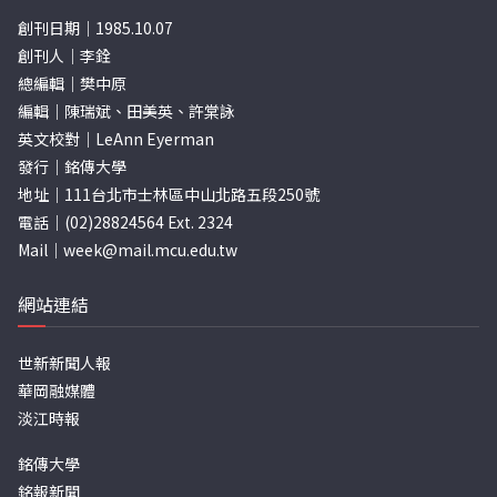
創刊日期｜1985.10.07
創刊人｜李銓
總編輯｜樊中原
編輯｜陳瑞斌、田美英、許棠詠
英文校對｜LeAnn Eyerman
發行｜銘傳大學
地址｜111台北市士林區中山北路五段250號
電話｜(02)28824564 Ext. 2324
Mail｜
week@mail.mcu.edu.tw
網站連結
世新新聞人報
華岡融媒體
淡江時報
銘傳大學
銘報新聞