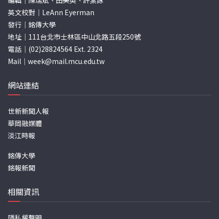
編輯｜陳瑞斌、田美英、許棠詠
英文校對｜LeAnn Eyerman
發行｜銘傳大學
地址｜111台北市士林區中山北路五段250號
電話｜(02)28824564 Ext. 2324
Mail｜
week@mail.mcu.edu.tw
網站連結
世新新聞人報
華岡融媒體
淡江時報
銘傳大學
銘報新聞
相關資訊
隱私權聲明