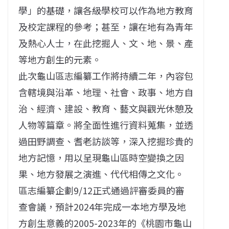
學」的基礎，讓各級學校可以作為地方教育
及校定課程的參考；
甚至，讓在地有為青年
及熱心人士，在此挖掘人、文、地、景、
產
等地方創生的元素。
此次龜山區志編纂工作將持續二年，內容包
含轄境與沿革、地理、
社會、政事、地方自
治、經濟、建設、教育、
藝文與觀光休憩及
人物等篇章。將全面性進行資料蒐集，
並透
過田野調查、耆老訪談等，深入挖掘珍貴的
地方記憶，
用以呈現龜山區時空變換之因
果、地方發展之演進、
代代相傳之文化。
區志編纂企劃9/12正式通過評審委員的審
查會議，
預計2024年完成一本地方學及地
方創生意義的2005-
2023年的《桃園市龜山