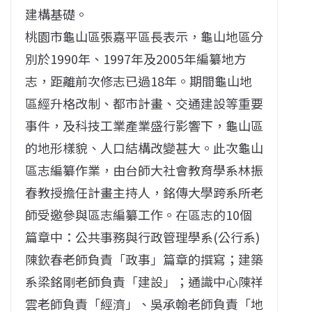
建構基礎。
桃園市龜山區張嘉平區長表示，龜山地區分
別於1990年、1997年及2005年編纂地方
志，距離前次修志已過18年。期間龜山地
區經升格改制、都市計畫、交通建設等重要
事件，及科技工業產業盛行影響下，龜山區
的地形樣貌、
人口結構改變甚大。此次龜山
區志編纂作業，由台師大社會教育學系林振
春教授擔任計畫主持人，銘傳大學跨系所老
師受邀參與區志編纂工作。在區志的10個
篇章中：
公共事務與行政管理學系(公行系)
陳欽春老師負責「政事」篇章的撰寫；
建築
系梁銘剛老師負責「建設」；通識中心陳祥
雲老師負責「經濟」
、吳承翰老師負責「地