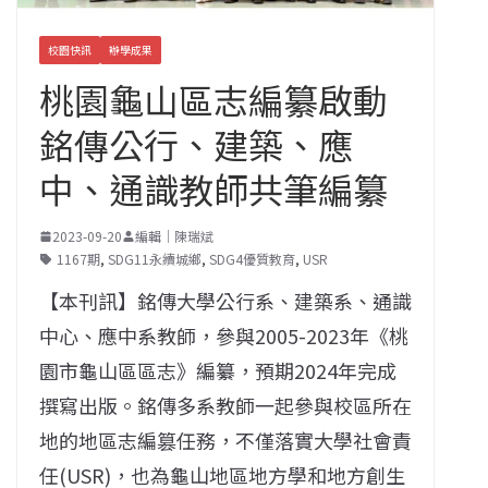
校園快訊
辦學成果
桃園龜山區志編纂啟動
銘傳公行、建築、應
中、通識教師共筆編纂
2023-09-20
編輯｜陳瑞斌
1167期
,
SDG11永續城鄉
,
SDG4優質教育
,
USR
【本刊訊】銘傳大學公行系、建築系、通識
中心、應中系教師，
參與2005-2023年《桃
園市龜山區區志》編纂，
預期2024年完成
撰寫出版。
銘傳多系教師一起參與校區所在
地的地區志編篡任務，不僅落實大學社會責
任(USR)，
也為龜山地區地方學和地方創生