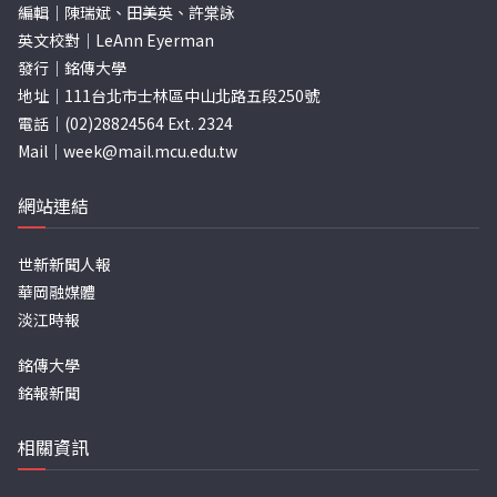
編輯｜陳瑞斌、田美英、許棠詠
英文校對｜LeAnn Eyerman
發行｜銘傳大學
地址｜111台北市士林區中山北路五段250號
電話｜(02)28824564 Ext. 2324
Mail｜
week@mail.mcu.edu.tw
網站連結
世新新聞人報
華岡融媒體
淡江時報
銘傳大學
銘報新聞
相關資訊