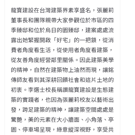
龍寶建設在台灣建築界素享盛名，張麗莉
董事長和團隊親帶大家參觀位於市區的四
季臻邸和位於烏日的園臻邸，建案處處流
露出她緊握開啟「好宅」的一把鎖，從消
費者角度看生活，從使用者角度看建築，
從友善角度經營鄰里關係。因此建築美學
的精神，自然在建築物上油然而現，讓銘
傳師友看到其深耕回饋社會和這片土地的
初衷。李選士校長稱讚龍寶建設是生態建
築的實踐者，也因為張麗莉校友以藝術出
發，跨足建築的精神，讓建築空間處處是
驚艷，美的元素在大小牆面、小角落、亭
園、停車場呈現，綠意縱深視野，享受共