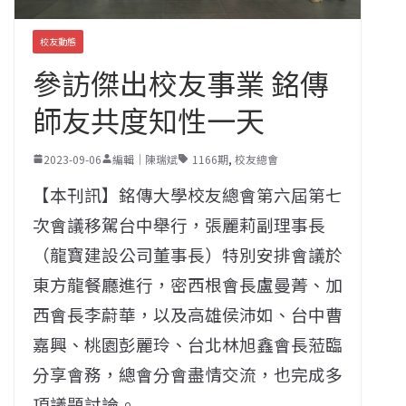
校友動態
參訪傑出校友事業 銘傳
師友共度知性一天
2023-09-06
編輯｜陳瑞斌
1166期
,
校友總會
【本刊訊】銘傳大學校友總會第六屆第七
次會議移駕台中舉行，張麗莉副理事長
（龍寶建設公司董事長）特別安排會議於
東方龍餐廳進行，密西根會長盧曼菁、加
西會長李蔚華，以及高雄侯沛如、台中曹
嘉興、桃園彭麗玲、台北林旭鑫會長蒞臨
分享會務，總會分會盡情交流，也完成多
項議題討論。