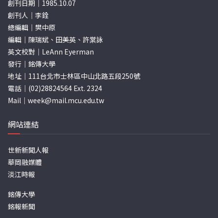
創刊日期｜1985.10.07
創刊人｜李銓
總編輯｜樊中原
編輯｜陳瑞斌、田美英、許棠詠
英文校對｜LeAnn Eyerman
發行｜銘傳大學
地址｜111台北市士林區中山北路五段250號
電話｜(02)28824564 Ext. 2324
Mail｜
week@mail.mcu.edu.tw
網站連結
世新新聞人報
華岡融媒體
淡江時報
銘傳大學
銘報新聞