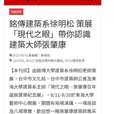
校園快訊
銘傳建築系徐明松 策展
「現代之眼」帶你認識
建築大師張肇康
2023-08-02
編輯｜陳瑞斌
202308
,
SDG17促進目標的夥伴關係
,
SDG4優質教育
【本刊訊】由銘傳大學建築系徐明松老師策
展，台中市文化局、台中市建築師公會及東
海大學建築系主辦「現代之眼—張肇康百年
誕辰建築紀念展」，8/11-9/20於東海大學
藝術中心開展，期間有兩場演講、一場座談
及八場導覽，歡迎想一睹張肇康建築師風采