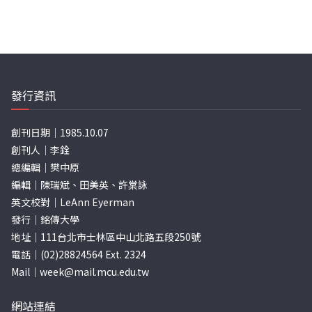
發行資訊
創刊日期｜1985.10.07
創刊人｜李銓
總編輯｜樊中原
編輯｜陳瑞斌、田美英、許棠詠
英文校對｜LeAnn Eyerman
發行｜銘傳大學
地址｜111台北市士林區中山北路五段250號
電話｜(02)28824564 Ext. 2324
Mail｜
week@mail.mcu.edu.tw
網站連結