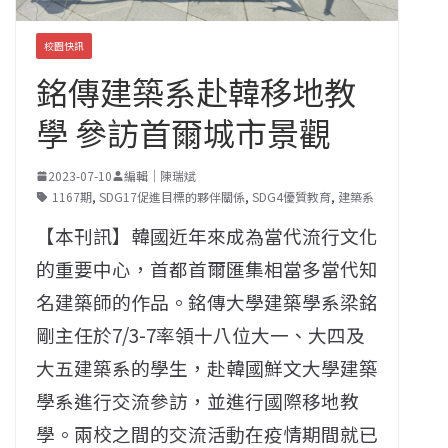
校園快訊
銘傳建築系赴韓移地教
學 參訪首爾城市景觀
2023-07-10
編輯｜陳瑞斌
1167期
,
SDG17促進目標的夥伴關係
,
SDG4優質教育
,
建築系
【本刊訊】韓國近年來成為當代流行文化
的重要中心，首都首爾匯集相當多當代知
名建築師的作品。銘傳大學建築學系梁銘
剛主任於7/3-7率領十八位大一、大四及
大五建築系的學生，赴韓國鮮文大學建築
學系進行交流參訪，並進行國際移地教
學。兩校之間的交流活動在疫情期間就已