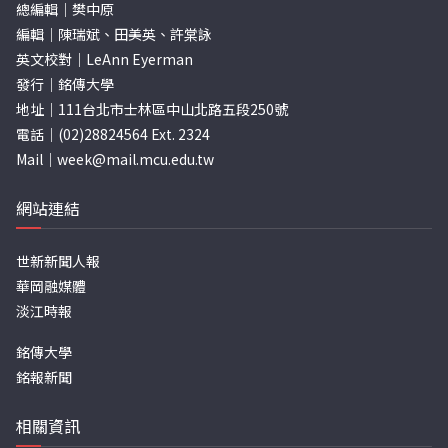
總編輯｜樊中原
編輯｜陳瑞斌、田美英、許棠詠
英文校對｜LeAnn Eyerman
發行｜銘傳大學
地址｜111台北市士林區中山北路五段250號
電話｜(02)28824564 Ext. 2324
Mail｜
week@mail.mcu.edu.tw
網站連結
世新新聞人報
華岡融媒體
淡江時報
銘傳大學
銘報新聞
相關資訊