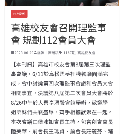
校友動態
高雄校友會召開理監事
會 規劃112會員大會
2023-06-20
編輯｜陳瑞斌
1167期
,
高雄校友會
【本刊訊】高雄市校友會第
8
屆第三次理監
事會議，
6/
11
於鳥松區夢裡棧餐廳圓滿完
成，
會中討論第四次理監事會議和會員大會
相關事宜，
決議第八屆第二次會員大會將於
8/26
中午於大寮享溫馨會館舉辦，敬邀學
姐弟妹們共襄盛舉，齊手相攜歡聚在一起。
本次會議由侯沛如會長主持，包含創會會長
陸美華、
前會長王琇貞、前會長莊麗芬、輔