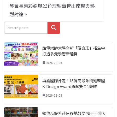
導會長葉彩娟與
23
位理監事皆出
席餐與熱
烈討論。
搜尋
銘傳樂齡大學全新「傳奇班」招生中
打造多元學習新選擇
2026-08-06
再獲國際肯定！銘傳商設系閃耀韓國
K-Design Award勇奪雙金1優勝
2026-08-05
銘傳品設系赴日移地教學 攜手千葉大