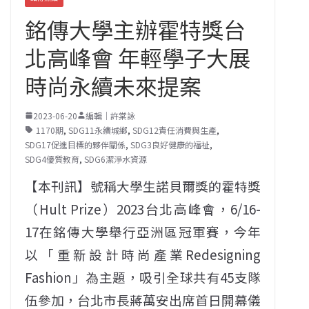
銘傳大學主辦霍特獎台
北高峰會 年輕學子大展
時尚永續未來提案
2023-06-20
編輯｜許棠詠
1170期
,
SDG11永續城鄉
,
SDG12責任消費與生產
,
SDG17促進目標的夥伴關係
,
SDG3良好健康的福祉
,
SDG4優質教育
,
SDG6潔淨水資源
【本刊訊】號稱大學生諾貝爾獎的霍特獎
（Hult Prize）2023台北高峰會，6/16-
17在銘傳大學舉行亞洲區冠軍賽，今年
以「重新設計時尚產業Redesigning
Fashion」為主題，吸引全球共有45支隊
伍參加，台北市長蔣萬安出席首日開幕儀