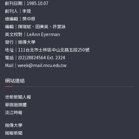
創刊日期｜1985.10.07
創刊人｜李銓
總編輯｜樊中原
編輯｜陳瑞斌、田美英、許棠詠
英文校對｜LeAnn Eyerman
發行｜銘傳大學
地址｜111台北市士林區中山北路五段250號
電話｜(02)28824564 Ext. 2324
Mail｜
week@mail.mcu.edu.tw
網站連結
世新新聞人報
華岡融媒體
淡江時報
銘傳大學
銘報新聞