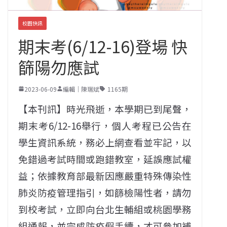
校園快訊
期末考(6/12-16)登場 快
篩陽勿應試
2023-06-09
編輯｜陳瑞斌
1165期
【本刊訊】時光飛逝，本學期已到尾聲，
期末考6/12-16舉行，個人考程已公告在
學生資訊系統，務必上網查看並牢記，以
免錯過考試時間或跑錯教室，延誤應試權
益；依據教育部最新因應嚴重特殊傳染性
肺炎防疫管理指引，如篩檢陽性者，請勿
到校考試，立即向台北生輔組或桃園學務
組通報，並完成防疫假手續，才可參加補