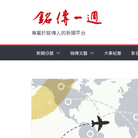
Skip
to
content
專屬於銘傳人的新聞平台
新聞分類
銘傳文藝
大事紀要
影