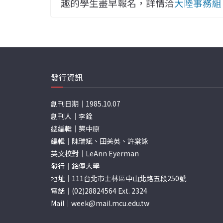
趣的學生盡早報名，詳情洽
大陸事務組
發行資訊
創刊日期｜1985.10.07
創刊人｜李銓
總編輯｜樊中原
編輯｜陳瑞斌、田美英、許棠詠
英文校對｜LeAnn Eyerman
發行｜銘傳大學
地址｜111台北市士林區中山北路五段250號
電話｜(02)28824564 Ext. 2324
Mail｜
week@mail.mcu.edu.tw