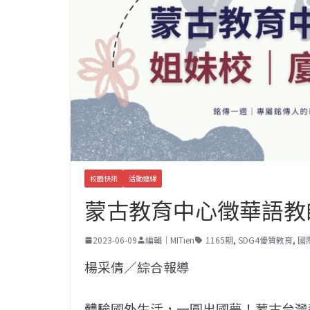
校園快訊
活動連線
蒙古教育中心徵華語教
2023-06-09
編輯｜MITien
1165期
,
SDG4優質教育
,
國
楊采倩／綜合報導
體驗國外生活，一圓出國夢！蒙古台灣