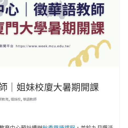
師｜姐妹校廈大暑期開課
際教育
,
姐妹校
,
華語教師
教育中心預計續辦
秋季華語課程
，並於九月選派