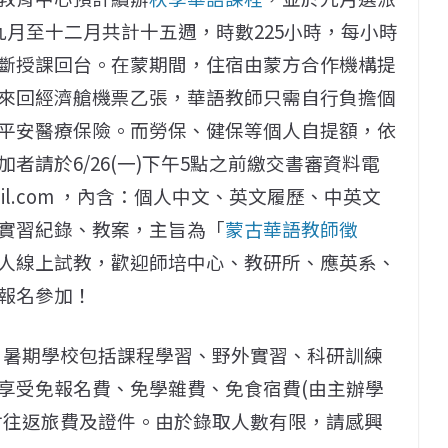
九月至十二月共計十五週，時數225小時，每小時
斷授課回台。在蒙期間，住宿由蒙方合作機構提
來回經濟艙機票乙張，華語教師只需自行負擔個
平安醫療保險。而勞保、健保等個人自提額，依
者請於6/26(一)下午5點之前繳交書審資料電
gmail.com ，內含：個人中文、英文履歷、中英文
實習紀錄、教案，主旨為「
蒙古華語教師徵
人線上試教，歡迎師培中心、教研所、應英系、
報名參加！
，暑期學校包括課程學習、野外實習、科研訓練
享受免報名費、免學雜費、免食宿費(由主辦學
付往返旅費及證件。由於錄取人數有限，請感興