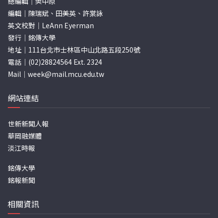
總編輯｜樊中原
編輯｜陳瑞斌、田美英、許棠詠
英文校對｜LeAnn Eyerman
發行｜銘傳大學
地址｜111台北市士林區中山北路五段250號
電話｜(02)28824564 Ext. 2324
Mail｜
week@mail.mcu.edu.tw
網站連結
世新新聞人報
華岡融媒體
淡江時報
銘傳大學
銘報新聞
相關資訊