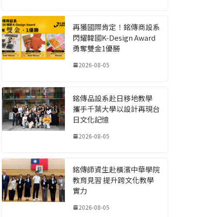
再獲國際肯定！銘傳商設系
閃耀韓國K-Design Award
勇奪雙金1優勝
2026-08-05
銘傳品設系赴日移地教學
攜手千葉大學以設計再現台
日文化記憶
2026-08-05
銘傳師資生赴橫濱中華學院
教育見習 提升跨文化教學
實力
2026-08-05