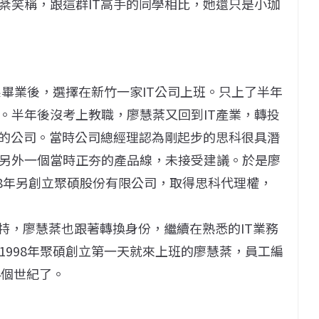
棻笑稱，跟這群IT高手的同學相比，她還只是小珈
系畢業後，選擇在新竹一家IT公司上班。只上了半年
。半年後沒考上教職，廖慧棻又回到IT產業，轉投
T的公司。當時公司總經理認為剛起步的思科很具潛
另外一個當時正夯的產品線，未接受建議。於是廖
98年另創立聚碩股份有限公司，取得思科代理權，
e邁達特，廖慧棻也跟著轉換身份，繼續在熟悉的IT業務
1998年聚碩創立第一天就來上班的廖慧棻，員工編
4個世紀了。