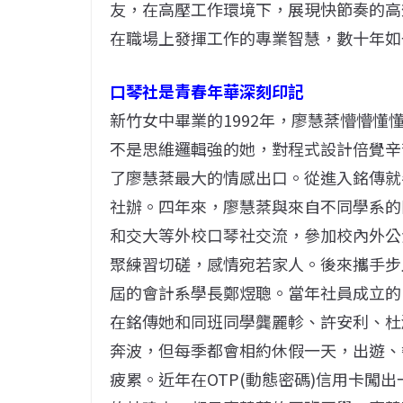
友，在高壓工作環境下，展現快節奏的高
在職場上發揮工作的專業智慧，數十年如
口琴社是青春年華深刻印記
新竹女中畢業的1992年，廖慧棻懵懵
不是思維邏輯強的她，對程式設計倍覺辛
了廖慧棻最大的情感出口。從進入銘傳就
社辦。四年來，廖慧棻與來自不同學系的
和交大等外校口琴社交流，參加校內外公
聚練習切磋，感情宛若家人。後來攜手步
屆的會計系學長鄭煜聰。當年社員成立的口琴
在銘傳她和同班同學龔麗軫、許安利、杜
奔波，但每季都會相約休假一天，出遊、
疲累。近年在OTP(動態密碼)信用卡闖