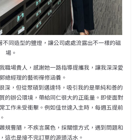
著不同造型的鹽燈，讓公司處處流露出不一樣的磁
場。
我職場貴人，感謝她一路指導提攜我，讓我深深愛
郭總經理的藝術禪修涵養。
研很深，但從聚碩到邁達特，吸引我的是單純和善的
質的辦公環境，帶給同仁很大的正能量。即使面對
常工作未受衝擊。例如佳世達入主時，每週五提前
。
蕭規曹隨，不疾言厲色，採關懷方式，遇到問題和
，這也是接不完訂單的源頭活水。