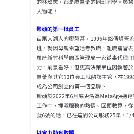
的林瑋志，都是廖慧棻的同班同學。廖慧
人物呢！
聚碩的第一批員工
苗栗大湖人的廖慧棻，1996年銘傳資管
班，就因母親希望她考教職，離職補習去
履歷新竹科學園區管理局一家從事代理I
力，前景看好，但更高決策單位因執著於
慧棻與其它10位員工就隨該主管，在19
成為公司創立的第一個品牌。
聚碩於2022年6月底更名為MetaAg
工作中，揮灑服務的熱情。回頭數算，從
號6號的她，已在這間公司服務25年，1/
以實力勤奮取勝