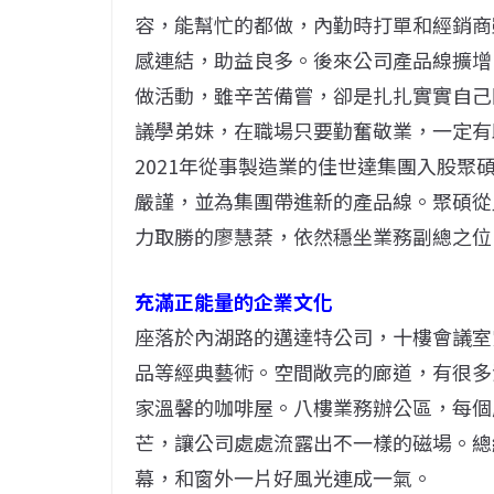
容，能幫忙的都做，內勤時打單和經銷商
感連結，助益良多。後來公司產品線擴增
做活動，雖辛苦備嘗，卻是扎扎實實自己
議學弟妹，在職場只要勤奮敬業，一定有
2021年從事製造業的佳世達集團入股
嚴謹，並為集團帶進新的產品線。聚碩從
力取勝的廖慧棻，依然穩坐業務副總之位
充滿正能量的企業文化
座落於內湖路的邁達特公司，十樓會議室
品等經典藝術。空間敞亮的廊道，有很多
家溫馨的咖啡屋。八樓業務辦公區，每個
芒，讓公司處處流露出不一樣的磁場。總
幕，和窗外一片好風光連成一氣。