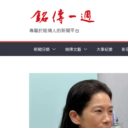
Skip
to
content
專屬於銘傳人的新聞平台
新聞分類
銘傳文藝
大事紀要
影