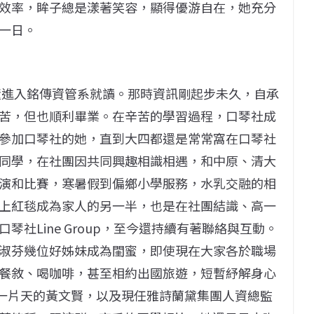
效率，眸子總是漾著笑容，顯得優游自在，她充分
一日。
懂懂進入銘傳資管系就讀。那時資訊剛起步未久，自承
苦，但也順利畢業。在辛苦的學習過程，口琴社成
參加口琴社的她，直到大四都還是常常窩在口琴社
同學，在社團因共同興趣相識相遇，和中原、清大
演和比賽，寒暑假到偏鄉小學服務，水乳交融的相
上紅毯成為家人的另一半，也是在社團結識、高一
社Line Group，至今還持續有著聯絡與互動。
淑芬幾位好姊妹成為閨蜜，即使現在大家各於職場
餐敘、喝咖啡，甚至相約出國旅遊，短暫紓解身心
出一片天的黃文賢，以及現任雅詩蘭黛集團人資總監