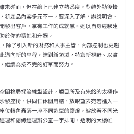
雖未碰面，但在線上已建立熟悉度，對轉外勤後情
，新產品內容多元不一，要深入了解，辦說明會、
開發出客戶，享有工作的成就感。她以自身經驗建
助於你的精進和升遷。
聚碩，除了引入新的財務和人事主管，內部控制也更趨
此邁向新的里程，達到新領域，特寫新視野。以實
，繼續為接不完的訂單而努力。
空間格局採流線型設計，觸目所及有朱銘的太極作
沙發座椅，供同仁休閒用膳，放眼望去宛若進入一
座位轉角矗落一座不同造型的鹽燈，綻放著不同光
經理和副總經理辦公室一字排開，透明的大樓帷