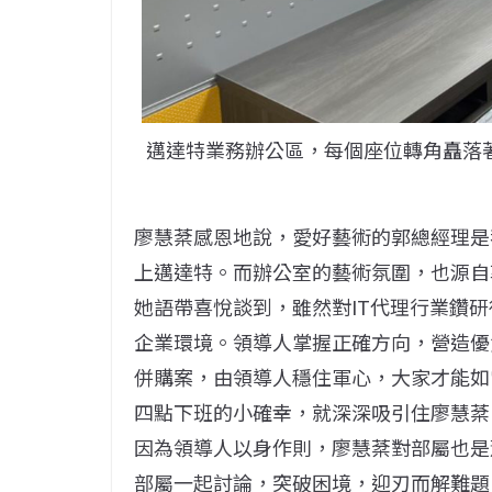
邁達特業務辦公區，每個座位轉角矗落
廖慧棻感恩地說，愛好藝術的郭總經理是
上邁達特。而辦公室的藝術氛圍，也源自
她語帶喜悅談到，雖然對IT代理行業鑽
企業環境。領導人掌握正確方向，營造優
併購案，由領導人穩住軍心，大家才能如
四點下班的小確幸，就深深吸引住廖慧棻
因為領導人以身作則，廖慧棻對部屬也是
部屬一起討論，突破困境，迎刃而解難題