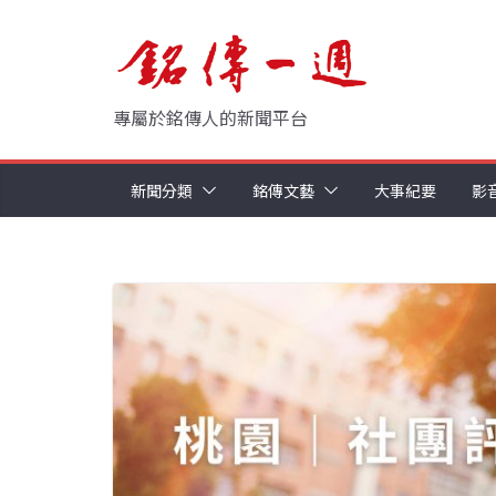
Skip
to
content
專屬於銘傳人的新聞平台
新聞分類
銘傳文藝
大事紀要
影