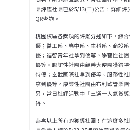
團評鑑社團已於5/13(二)公告，詳
QR查詢。
桃園校區各獎項的評鑑分述如下，綜合
優；醫工系、應中系、生科系、商設系
優；福智青年社拿到優等。學藝性社團
優等。聯誼性社團由親善大使團獲得特
特優；玄武國際社拿到優等。服務性社
拿到優等。康樂性社團由布利歐管樂團
另，當日社評活動中「三選一人氣賞獎
得。
恭喜以上所有的獲獎社團！在這麼多社
團負責人請於5/23-25攜帶社章或