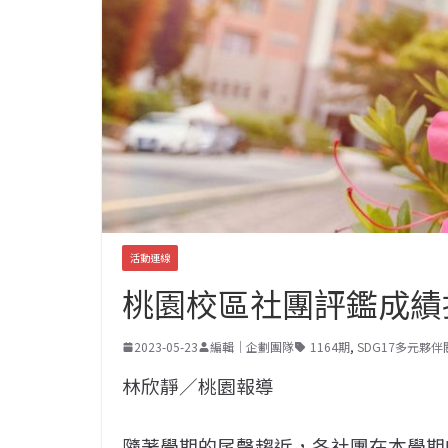
活動連線
桃園校區社團評鑑成績
2023-05-23
編輯｜企劃團隊
1164期
,
SDG17多元夥伴
林欣靜／桃園報導
隨著學期的尾聲趨近，各社團在本學期