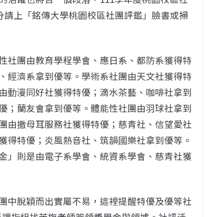
細評分請上「銘傳大學桃園校區社團評鑑」臉書或掃
性社團由教育學程學會、應日系、都防系獲得特
、經濟系拿到優等。學術系社團由天文社獲得特
由動漫同好社獲得特優；滴水茶藝、咖啡社拿到
優；蘭友會拿到優等。體能性社團由羽球社拿到
團由撒母耳服務社獲得特優；慈青社、信望愛社
獲得特優；炎風熱音社、筑韻國樂社拿到優等。
金」則是由電子系學會、統資系學會、慈青社獲
團中脫穎而出實屬不易，這裡提醒特優及優等社
系章至課指組找芳旗老師簽領獎學金與領據。社評活