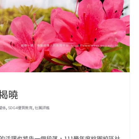
揭曉
關係
,
SDG4優質教育
,
社團評鑑
的活躍也將告一個段落，111學年度桃園校區社