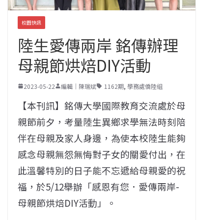
校園快訊
陸生愛傳兩岸 銘傳辦理
母親節烘焙DIY活動
2023-05-22
編輯｜陳瑞斌
1162期
,
學務處僑陸組
【本刊訊】銘傳大學國際教育交流處於母
親節前夕，考量陸生異鄉求學無法時刻陪
伴在母親及家人身邊，為使本校陸生能夠
感念母親無怨無悔對子女的關愛付出，在
此溫馨特別的日子能不忘遞給母親愛的祝
福，於5/12舉辦「感恩有您．愛傳兩岸-
母親節烘焙DIY活動」。