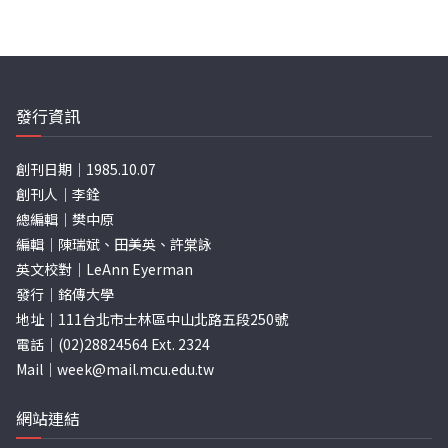
發行資訊
創刊日期｜1985.10.07
創刊人｜李銓
總編輯｜樊中原
編輯｜陳瑞斌、田美英、許棠詠
英文校對｜LeAnn Eyerman
發行｜銘傳大學
地址｜111台北市士林區中山北路五段250號
電話｜(02)28824564 Ext. 2324
Mail｜
week@mail.mcu.edu.tw
網站連結