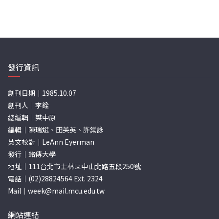
發行資訊
創刊日期｜1985.10.07
創刊人｜李銓
總編輯｜樊中原
編輯｜陳瑞斌、田美英、許棠詠
英文校對｜LeAnn Eyerman
發行｜銘傳大學
地址｜111台北市士林區中山北路五段250號
電話｜(02)28824564 Ext. 2324
Mail｜
week@mail.mcu.edu.tw
網站連結