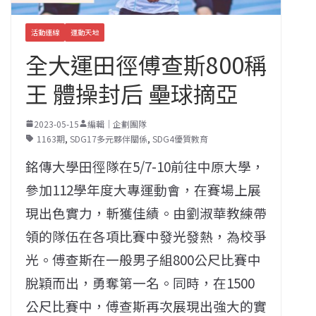
活動連線
運動天地
全大運田徑傅查斯800稱
王 體操封后 壘球摘亞
2023-05-15
編輯｜企劃團隊
1163期
,
SDG17多元夥伴關係
,
SDG4優質教育
銘傳大學田徑隊在5/7-10前往中原大學，
參加112學年度大專運動會，在賽場上展
現出色實力，斬獲佳績。由劉淑華教練帶
領的隊伍在各項比賽中發光發熱，為校爭
光。傅查斯在一般男子組800公尺比賽中
脫穎而出，勇奪第一名。同時，在1500
公尺比賽中，傅查斯再次展現出強大的實