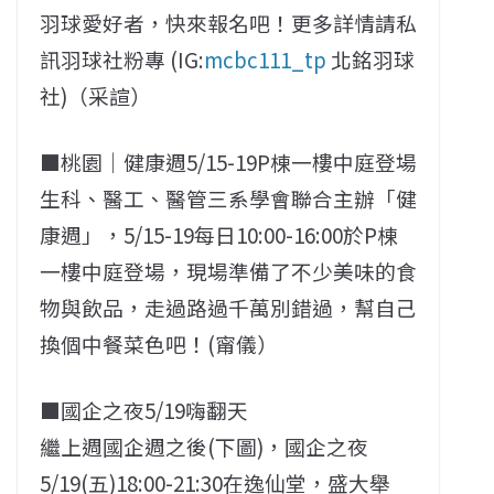
羽球愛好者，快來報名吧！更多詳情請私
訊羽球社粉專 (IG:
mcbc111_tp
北銘羽球
社)（采諠）
■桃園｜健康週5/15-19P棟一樓中庭登場
生科、醫工、醫管三系學會聯合主辦「健
康週」，5/15-19每日10:00-16:00於P棟
一樓中庭登場，現場準備了不少美味的食
物與飲品，走過路過千萬別錯過，幫自己
換個中餐菜色吧！(甯儀）
■國企之夜5/19嗨翻天
繼上週國企週之後(下圖)，國企之夜
5/19(五)18:00-21:30在逸仙堂，盛大舉