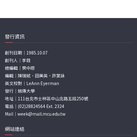
發行資訊
創刊日期｜1985.10.07
創刊人｜李銓
總編輯｜樊中原
編輯｜陳瑞斌、田美英、許棠詠
英文校對｜LeAnn Eyerman
發行｜銘傳大學
地址｜111台北市士林區中山北路五段250號
電話｜(02)28824564 Ext. 2324
Mail｜
week@mail.mcu.edu.tw
網站連結