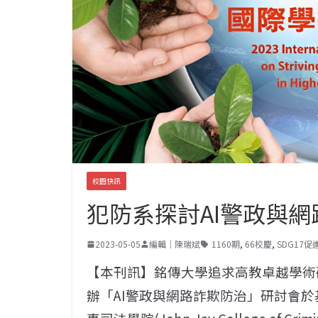
校園快訊
犯防系探討AI警政與網
2023-05-05
編輯｜陳瑞斌
1160期
,
66校慶
,
SDG17
【本刊訊】銘傳大學追求高教卓越學術研
辦「AI警政與網路詐欺防治」研討會