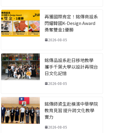
再獲國際肯定！銘傳商設系
閃耀韓國K-Design Award
勇奪雙金1優勝
2026-08-05
銘傳品設系赴日移地教學
攜手千葉大學以設計再現台
日文化記憶
2026-08-05
銘傳師資生赴橫濱中華學院
教育見習 提升跨文化教學
實力
2026-08-05