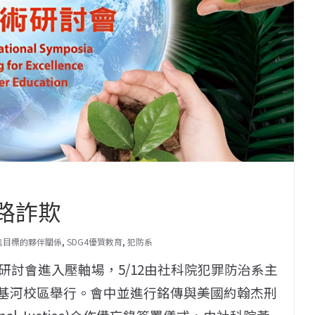
路詐欺
促進目標的夥伴關係
,
SDG4優質教育
,
犯防系
討會進入壓軸場，5/12由社科院犯罪防治系主
於基河校區舉行。會中並進行銘傳與美國約翰杰刑