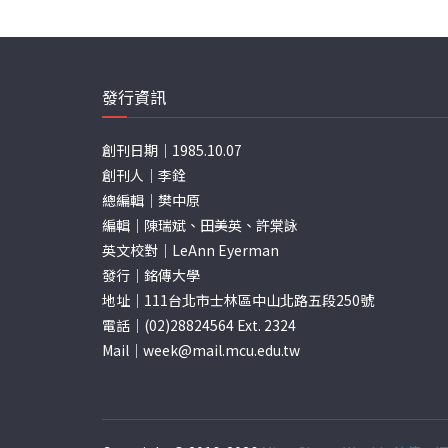
發行資訊
創刊日期｜1985.10.07
創刊人｜李銓
總編輯｜樊中原
編輯｜陳瑞斌、田美英、許棠詠
英文校對｜LeAnn Eyerman
發行｜銘傳大學
地址｜111台北市士林區中山北路五段250號
電話｜(02)28824564 Ext. 2324
Mail｜
week@mail.mcu.edu.tw