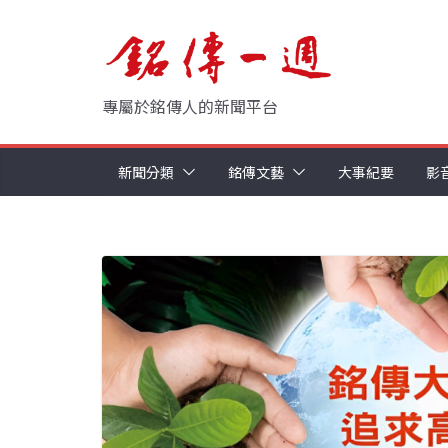
Skip
to
content
專屬於銘傳人的新聞平台
新聞分類
銘傳文藝
大事紀要
影