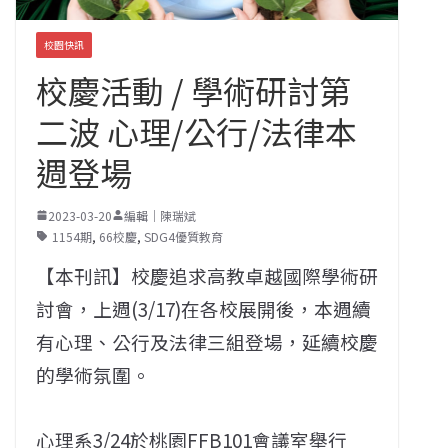
校園快訊
校慶活動 / 學術研討第
二波 心理/公行/法律本
週登場
2023-03-20
編輯｜陳瑞斌
1154期
,
66校慶
,
SDG4優質教育
【本刊訊】校慶追求高教卓越國際學術研
討會，上週(3/17)在各校展開後，本週續
有心理、公行及法律三組登場，延續校慶
的學術氛圍。
心理系3/24於桃園FFB101會議室舉行