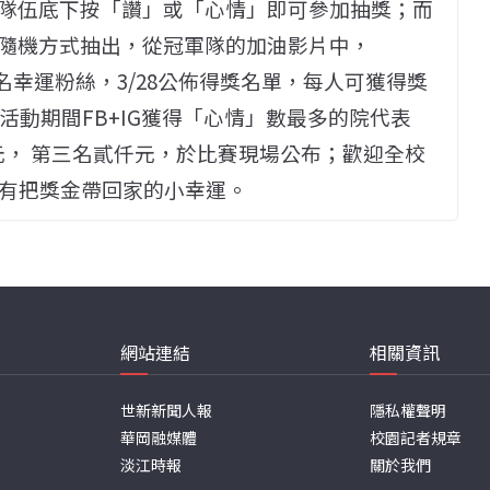
隊伍底下按「讚」或「心情」即可參加抽獎；而
隨機方式抽出，從冠軍隊的加油影片中，
各抽出3名幸運粉絲，3/28公佈得獎名單，每人可獲得獎
活動期間FB+IG獲得「心情」數最多的院代表
元， 第三名貳仟元，於比賽現場公布；歡迎全校
都有把獎金帶回家的小幸運。
網站連結
相關資訊
世新新聞人報
隱私權聲明
華岡融媒體
校園記者規章
淡江時報
關於我們