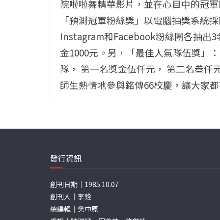
院啦啦舞精華影片，並在心目中的冠軍
「預測冠軍粉絲獎」以電腦抽獎系統採
Instagram和Facebook粉絲團
金1000元。另，「最佳人氣隊伍獎」：
隊， 第一名獎金伍仟元， 第二名叁仟
師生熱情地參與銘傳66校慶，讓大家
發行資訊
創刊日期｜1985.10.07
創刊人｜李銓
總編輯｜樊中原