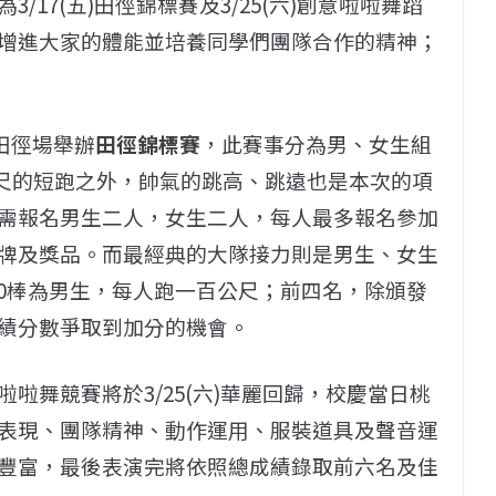
17(五)田徑錦標賽及3/25(六)創意啦啦舞蹈
增進大家的體能並培養同學們團隊合作的精神；
區田徑場舉辦
田徑錦標賽
，此賽事分為男、女生組
0公尺的短跑之外，帥氣的跳高、跳遠也是本次的項
需報名男生二人，女生二人，每人最多報名參加
牌及獎品。而最經典的大隊接力則是男生、女生
1-20棒為男生，每人跑一百公尺；前四名，除頒發
績分數爭取到加分的機會。
啦舞競賽將於3/25(六)華麗回歸，校慶當日桃
表現、團隊精神、動作運用、服裝道具及聲音運
豐富，最後表演完將依照總成績錄取前六名及佳