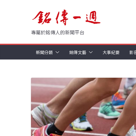
Skip
to
content
專屬於銘傳人的新聞平台
新聞分類
銘傳文藝
大事紀要
影