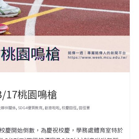
3/17桃園鳴槍
多元夥伴關係
,
SDG4優質教育
,
創意啦啦
,
校慶田徑
,
田徑賽
年校慶開始倒數，為慶祝校慶，學務處體育室特於