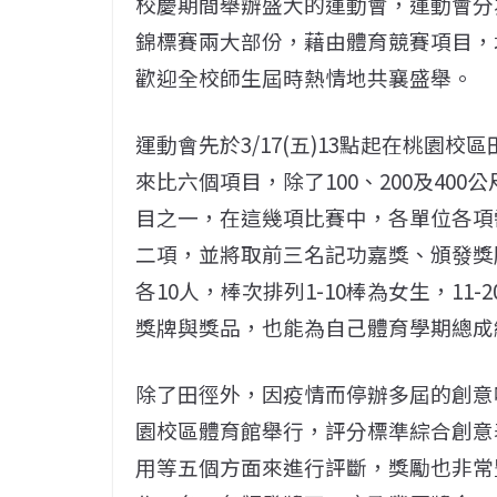
校慶期間舉辦盛大的運動會，運動會分為3/
錦標賽兩大部份，藉由體育競賽項目，
歡迎全校師生屆時熱情地共襄盛舉。
運動會先於3/17(五)13點起在桃園校
來比六個項目，除了100、200及40
目之一，在這幾項比賽中，各單位各項
二項，並將取前三名記功嘉獎、頒發獎
各10人，棒次排列1-10棒為女生，1
獎牌與獎品，也能為自己體育學期總成
除了田徑外，因疫情而停辦多屆的創意啦
園校區體育館舉行，評分標準綜合創意
用等五個方面來進行評斷，獎勵也非常