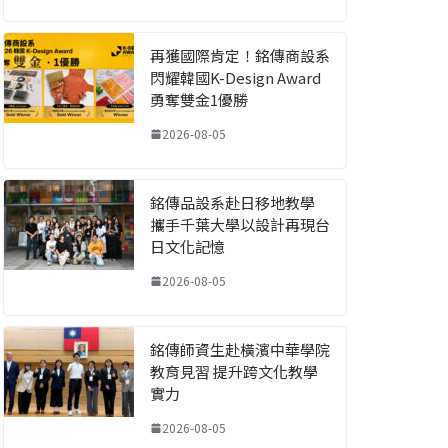
再獲國際肯定！銘傳商設系
閃耀韓國K-Design Award
勇奪雙金1優勝
2026-08-05
銘傳品設系赴日移地教學
攜手千葉大學以設計再現台
日文化記憶
2026-08-05
銘傳師資生赴橫濱中華學院
教育見習 提升跨文化教學
實力
2026-08-05