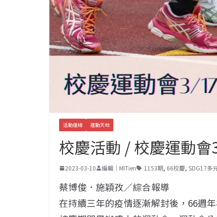
活動連線
運動天地
校慶活動 / 校慶運動會
2023-03-10
編輯｜MITien
1153期
,
66校慶
,
SDG17
蔡博俊．施穎孜／綜合報導
在持續三年的疫情逐漸解封後，66週