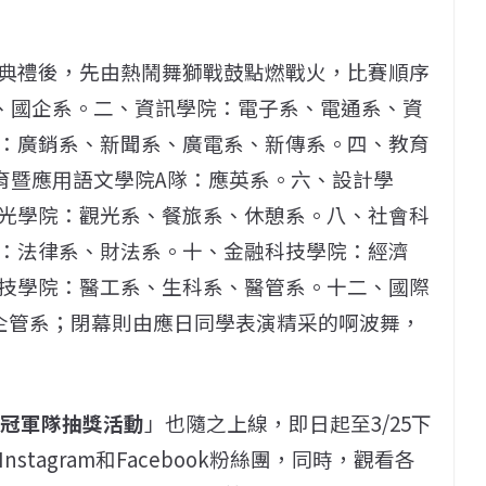
00在開幕典禮後，先由熱鬧舞獅戰鼓點燃戰火，比賽順序
、國企系。二、資訊學院：電子系、電通系、資
：廣銷系、新聞系、廣電系、新傳系。四、教育
育暨應用語文學院A隊：應英系。六、設計學
光學院：觀光系、餐旅系、休憩系。八、社會科
：法律系、財法系。十、金融科技學院：經濟
技學院：醫工系、生科系、醫管系。十二、國際
企管系；閉幕則由應日同學表演精采的啊波舞，
舞冠軍隊抽獎活動
」也隨之上線，即日起至3/25下
tagram和Facebook粉絲團，同時，觀看各