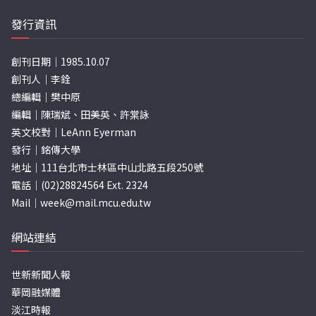
發行資訊
創刊日期｜1985.10.07
創刊人｜李銓
總編輯｜樊中原
編輯｜陳瑞斌、田美英、許棠詠
英文校對｜LeAnn Eyerman
發行｜銘傳大學
地址｜111台北市士林區中山北路五段250號
電話｜(02)28824564 Ext. 2324
Mail｜
week@mail.mcu.edu.tw
網站連結
世新新聞人報
華岡融媒體
淡江時報