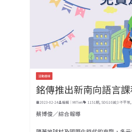
活動連線
銘傳推出新南向語言課
2023-02-24
編輯｜MITien
1151期
,
SDG10減少不平等
蔡博俊／綜合報導
隨著地球村及國際化時代的來臨，多元