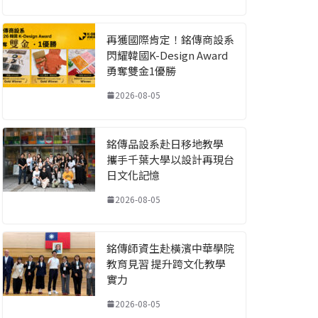
再獲國際肯定！銘傳商設系
閃耀韓國K-Design Award
勇奪雙金1優勝
2026-08-05
銘傳品設系赴日移地教學
攜手千葉大學以設計再現台
日文化記憶
2026-08-05
銘傳師資生赴橫濱中華學院
教育見習 提升跨文化教學
實力
2026-08-05