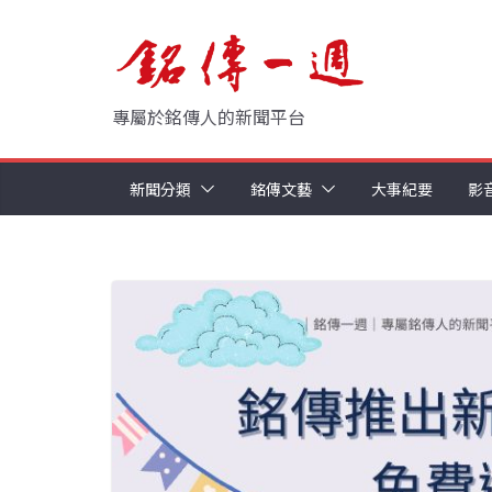
Skip
to
content
專屬於銘傳人的新聞平台
新聞分類
銘傳文藝
大事紀要
影