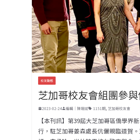
校友動態
芝加哥校友會組團參與僑
2023-02-24
編輯｜陳瑞斌
1151期
,
芝加哥校友會
【本刊訊】第39屆大芝加哥區僑學界新年晚
行，駐芝加哥姜森處長伉儷親臨道賀。芝