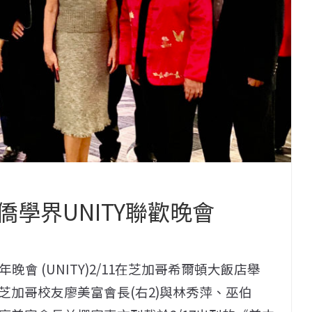
學界UNITY聯歡晚會
會 (UNITY)2/11在芝加哥希爾頓大飯店舉
加哥校友廖美富會長(右2)與林秀萍、巫伯