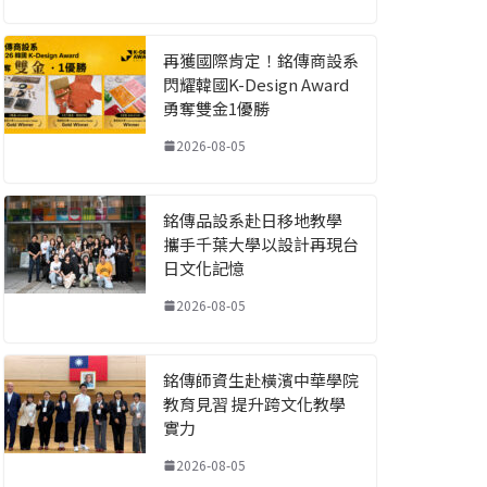
再獲國際肯定！銘傳商設系
閃耀韓國K-Design Award
勇奪雙金1優勝
2026-08-05
銘傳品設系赴日移地教學
攜手千葉大學以設計再現台
日文化記憶
2026-08-05
銘傳師資生赴橫濱中華學院
教育見習 提升跨文化教學
實力
2026-08-05