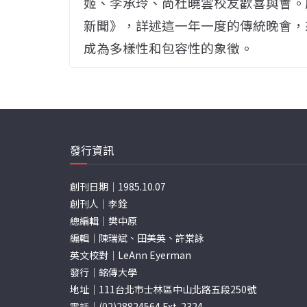
姬、李承玲、尚杜曉雲校友歡喜與會。廖
新聞》，詳述這一年一度的傳統晚會，
成為多樣性和包容性的象徵。
發行資訊
創刊日期｜1985.10.07
創刊人｜李銓
總編輯｜樊中原
編輯｜陳瑞斌、田美英、許棠詠
英文校對｜LeAnn Eyerman
發行｜銘傳大學
地址｜111台北市士林區中山北路五段250號
電話｜(02)28824564 Ext. 2324