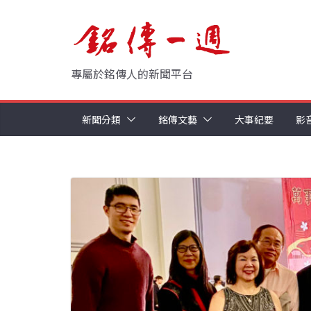
Skip
to
content
專屬於銘傳人的新聞平台
新聞分類
銘傳文藝
大事紀要
影