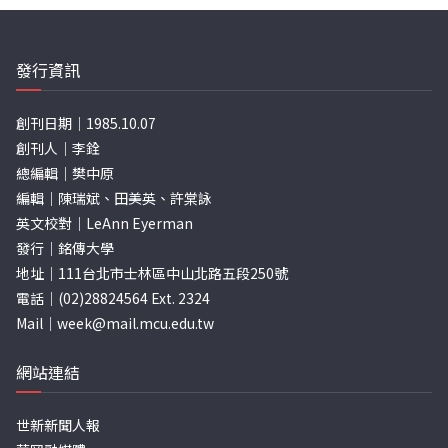
發行資訊
創刊日期｜1985.10.07
創刊人｜李銓
總編輯｜樊中原
編輯｜陳瑞斌、田美英、許棠詠
英文校對｜LeAnn Eyerman
發行｜銘傳大學
地址｜111台北市士林區中山北路五段250號
電話｜(02)28824564 Ext. 2324
Mail｜
week@mail.mcu.edu.tw
網站連結
世新新聞人報