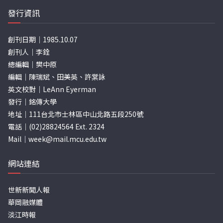
發行資訊
創刊日期｜1985.10.07
創刊人｜李銓
總編輯｜樊中原
編輯｜陳瑞斌、田美英、許棠詠
英文校對｜LeAnn Eyerman
發行｜銘傳大學
地址｜111台北市士林區中山北路五段250號
電話｜(02)28824564 Ext. 2324
Mail｜
week@mail.mcu.edu.tw
網站連結
世新新聞人報
華岡融媒體
淡江時報