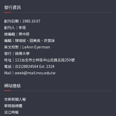
發行資訊
創刊日期｜1985.10.07
創刊人｜李銓
總編輯｜樊中原
編輯｜陳瑞斌、田美英、許棠詠
英文校對｜LeAnn Eyerman
發行｜銘傳大學
地址｜111台北市士林區中山北路五段250號
電話｜(02)28824564 Ext. 2324
Mail｜
week@mail.mcu.edu.tw
網站連結
世新新聞人報
華岡融媒體
淡江時報