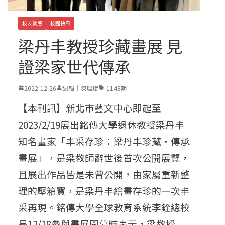
校友動態
校園快訊
梁丹丰教授珍藏畫展 見
證梁家世代傳承
2022-12-26
編輯｜陳瑞斌
1148期
【本刊訊】新北市藝文中心即起至
2023/2/19展出銘傳大學退休教授梁丹丰
知名畫家「丰采存珍：梁丹丰珍藏‧傳承
畫展」，是梁教師辭世後首次公開展覽，
且展出作品皆是未曾公開，由家屬重新整
理的壓箱寶，是梁丹丰繪畫存珍的一次丰
采再現。銘傳大學全球教育系統李銓總校
長12/18參與畫展開幕時表示，梁教授