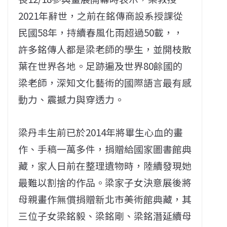
2021年辭世，之前在銘傳商設系授課從
民國58年，持續春風化雨超過50載，，
許多銘傳人都是梁老師的學生，並開枝散
葉在世界各地。足跡遍及世界80餘國的
梁老師，深知文化藝術的國際語言最有感
動力、震撼力與穿透力。
梁丹丰生前已於2014年將畢生心血的畫
作、手稿一萬多件，捐贈給國家圖書館典
藏，家人日前在整理遺物時，陸續發現她
最難以割捨的作品。梁家子女決意展後將
母親畫作無償捐贈新北市美術館典藏，其
三位子女梁銘毅、梁銘剛、梁銘潛延續母