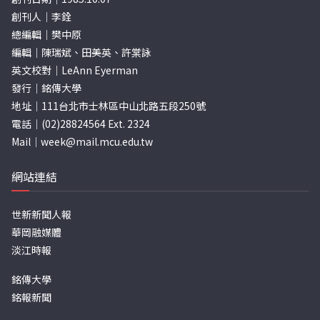
創刊人｜李銓
總編輯｜樊中原
編輯｜陳瑞斌、田美英、許棠詠
英文校對｜LeAnn Eyerman
發行｜銘傳大學
地址｜111台北市士林區中山北路五段250號
電話｜(02)28824564 Ext. 2324
Mail｜
week@mail.mcu.edu.tw
網站連結
世新新聞人報
華岡融媒體
淡江時報
銘傳大學
銘報新聞