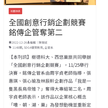
校園快訊
全國創意行銷企劃競賽
銘傳企管奪第二
2022-12-26
編輯｜陳瑞斌
1148期
,
SDG4優質教育
,
企管系
【本刊訊】樹德科大、西悠巢旅共同舉辦
「全國創意行銷企劃競賽」，11/25舉行
決賽，銘傳企管系由周宇貞老師指導，張
惠琪、張心瑜及林辰軒企劃作品「我是一
隻黑長鳥帝雉？」奪得大專組第二名。周
宇貞老師表示，該作品以企業核心概念
「嘈．朝．潮．巢」為發想動機並重新定